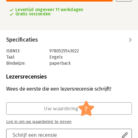
Levertijd ongeveer 11 werkdagen
Gratis verzonden
Specificaties
ISBN13:
9780525543022
Taal:
Engels
Bindwijze:
paperback
Aantal pagina's:
496
Uitgever:
Portfolio
Lezersrecensies
Verschijningsdatum:
1-9-2020
Wees de eerste die een lezersrecensie schrijft!
Hoofdrubriek:
Marketing
,
Ondernemen
?
Uw waardering
Log in om uw waardering te geven
Schrijf een recensie