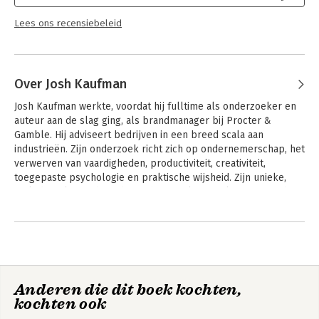
Lees ons recensiebeleid
Over Josh Kaufman
Josh Kaufman werkte, voordat hij fulltime als onderzoeker en 
auteur aan de slag ging, als brandmanager bij Procter & 
Gamble. Hij adviseert bedrijven in een breed scala aan 
industrieën. Zijn onderzoek richt zich op ondernemerschap, het 
verwerven van vaardigheden, productiviteit, creativiteit, 
toegepaste psychologie en praktische wijsheid. Zijn unieke, 
multidisciplinaire benadering heeft miljoenen lezers over de 
hele wereld geholpen essentiële concepten en vaardigheden 
Andere boeken door Josh Kaufman
op hun eigen voorwaarden te leren.
Anderen die dit boek kochten,
kochten ook