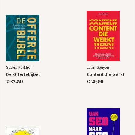
De persoonlijke
The Personal MBA
MBA
Bekijk alle boeken
Saskia Kerkhof
Léon Geuyen
De Offertebijbel
Content die werkt
€ 32,50
€ 29,99