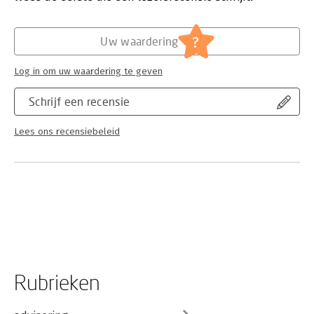
active participation of a society prepared to pay for a high
quality of life and the willingness of our elected politicians to
legislate and enforce the very highest standards of
?
Uw waardering
environmental management. This book will be essential
reading for students of geography, environmental
Log in om uw waardering te geven
studies/science and land use planners and will also contribute
valuable information for climatology, biogeography, hydrology,
Schrijf een recensie
land economy and forestry students.
Lees ons recensiebeleid
Rubrieken