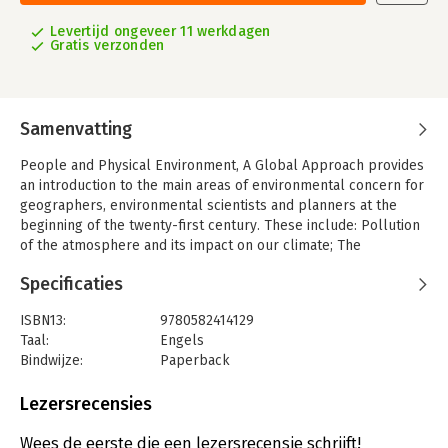
Levertijd ongeveer 11 werkdagen
Gratis verzonden
Samenvatting
People and Physical Environment, A Global Approach provides
an introduction to the main areas of environmental concern for
geographers, environmental scientists and planners at the
beginning of the twenty-first century. These include: Pollution
of the atmosphere and its impact on our climate; The
exploitation of the oceans; Management and supply of fresh
Specificaties
water; Degradation of the land, and Biodiversity, and the need
to maintain genetic diversity.
ISBN13:
9780582414129
The book argues that our knowledge and understanding of the
Taal:
Engels
environment is now so great that we can predict with
Bindwijze:
Paperback
considerable accuracy where the skills of science and
Aantal pagina's:
294
technology need to be focussed in order to prevent severe
Uitgever:
Taylor & Francis
Lezersrecensies
environmental damage from occurring. Achieving successful
Druk:
1
management of the environment has become dependent upon
Wees de eerste die een lezersrecensie schrijft!