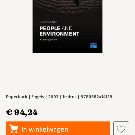
Paperback
Engels
2003
1e druk
9780582414129
€ 94,24
In winkelwagen