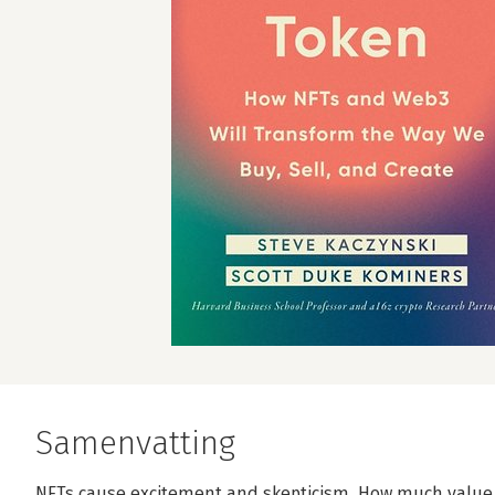
Samenvatting
NFTs cause excitement and skepticism. How much value 