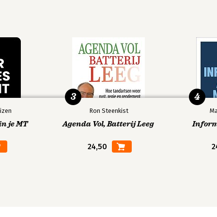
3
4
izen
Ron Steenkist
Ma
in je MT
Agenda Vol, Batterij Leeg
Infor
24,50
2