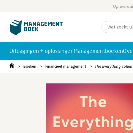
Op werkda
Uitdagingen + oplossingen
Managementboeken
Ove
Boeken
Financieel management
The Everything Token