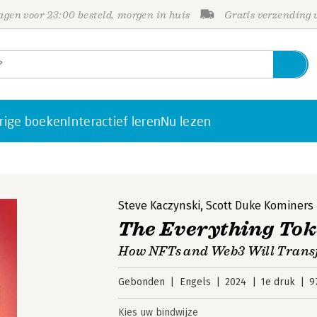
gen voor 23:00 besteld, morgen in huis
Gratis verzending
rige boeken
Interactief leren
Nu lezen
Steve Kaczynski
,
Scott Duke Kominers
The Everything To
How NFTs and Web3 Will Transf
Gebonden
Engels
2024
1e druk
9
Kies uw bindwijze