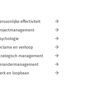
ersoonlijke effectiviteit
rojectmanagement
sychologie
eclame en verkoop
trategisch management
erandermanagement
erk en loopbaan