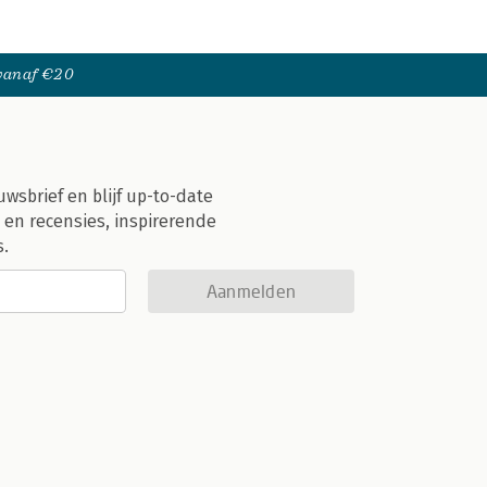
 vanaf €20
uwsbrief en blijf up-to-date
 en recensies, inspirerende
s.
Aanmelden