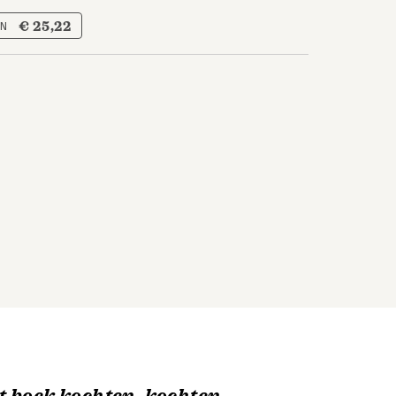
€ 25,22
EN