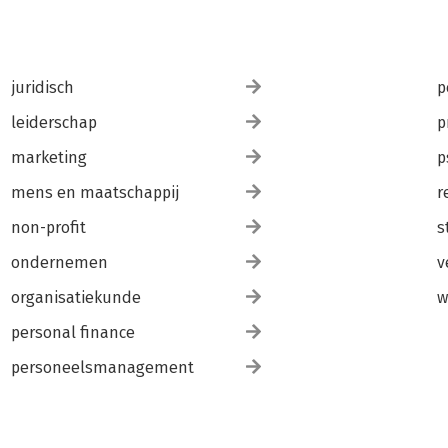
juridisch
p
leiderschap
p
marketing
p
mens en maatschappij
r
non-profit
s
ondernemen
v
organisatiekunde
w
personal finance
personeelsmanagement