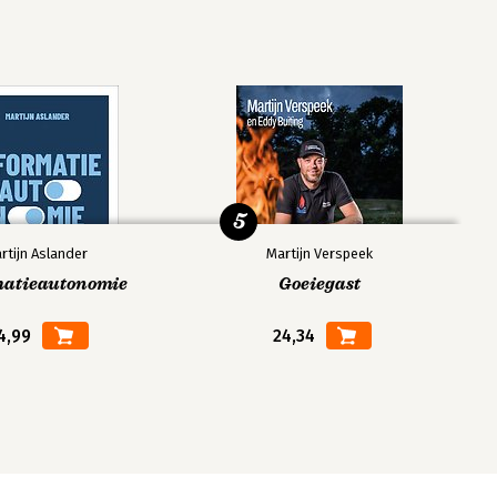
5
rtijn Aslander
Martijn Verspeek
matieautonomie
Goeiegast
4,99
24,34