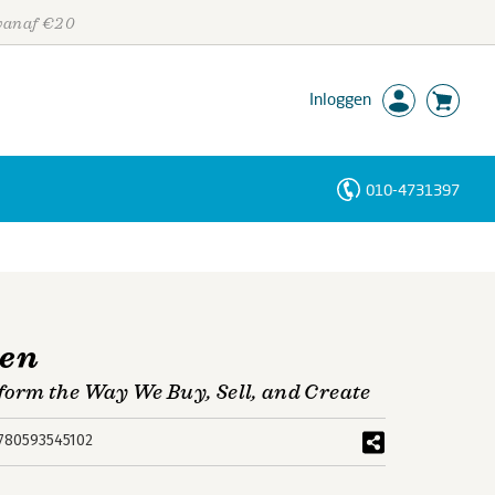
 vanaf €20
Inloggen
010-4731397
Personen
Trefwoorden
ken
orm the Way We Buy, Sell, and Create
780593545102