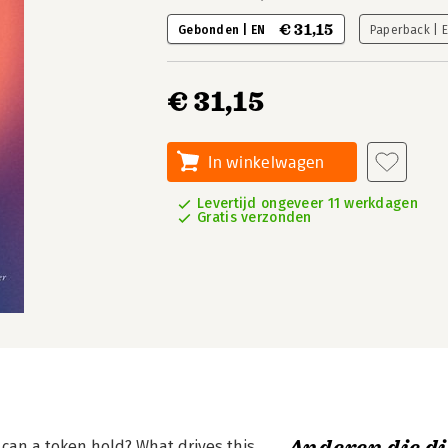
€ 31,15
Gebonden | EN
Paperback | 
€ 31,15
In winkelwagen
Levertijd ongeveer 11 werkdagen
Gratis verzonden
can a token hold? What drives this