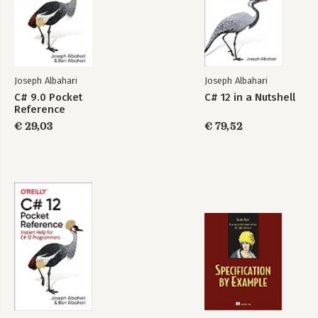
C# 12 Pocket
C# 9.0 Pocket
Reference
Reference
C# 9.0 Pocket
Reference
Bekijk alle boeken
Joseph Albahari
Joseph Albahari
C# 9.0 Pocket
C# 12 in a Nutshell
Reference
€ 29,03
€ 79,52
Bekijk alle boeken