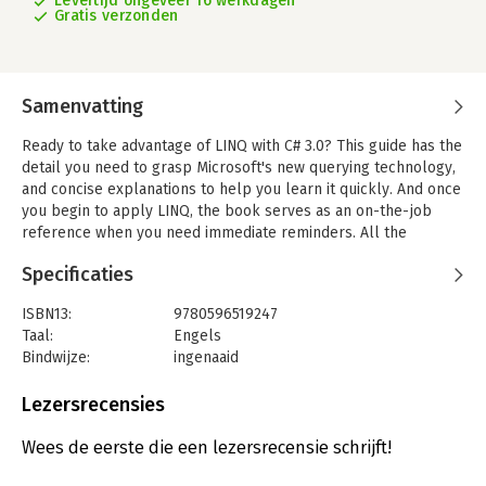
Levertijd ongeveer 16 werkdagen
Gratis verzonden
Samenvatting
Ready to take advantage of LINQ with C# 3.0? This guide has the
detail you need to grasp Microsoft's new querying technology,
and concise explanations to help you learn it quickly. And once
you begin to apply LINQ, the book serves as an on-the-job
reference when you need immediate reminders. All the
examples in the "LINQ Pocket Reference" are preloaded into
Specificaties
LINQPad, the highly praised utility that lets you work with LINQ
interactively. Created by the authors and free to download,
ISBN13:
9780596519247
LINQPad will not only help you learn LINQ, it will have you
Taal:
Engels
thinking in LINQ.This reference explains: LINQ's key concepts,
Bindwijze:
ingenaaid
such as deferred execution, iterator chaining, and type
Aantal pagina's:
170
inference in lambda expressions; the differences between
Uitgever:
O'Reilly
Lezersrecensies
local and interpreted queries; C# 3.0
Verschijningsdatum:
18-3-2008
's query syntax in detail-including multiple generators, joining,
Wees de eerste die een lezersrecensie schrijft!
grouping, query continuations, and more; Query syntax versus
Hoofdrubriek:
IT-management / ICT
lambda syntax, and mixed syntax queries; composition and