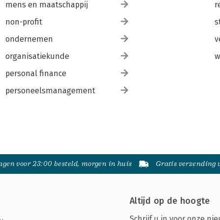
mens en maatschappij
r
non-profit
s
ondernemen
v
organisatiekunde
w
personal finance
personeelsmanagement
gen voor 23:00 besteld, morgen in huis
Gratis verzending
Altijd op de hoogte
Schrijf u in voor onze nie