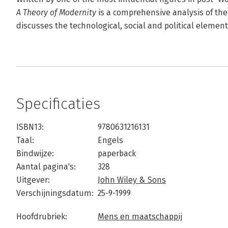
A Theory of Modernity
is a comprehensive analysis of th
discusses the technological, social and political eleme
Specificaties
ISBN13:
9780631216131
Taal:
Engels
Bindwijze:
paperback
Aantal pagina's:
328
Uitgever:
John Wiley & Sons
Verschijningsdatum:
25-9-1999
Hoofdrubriek:
Mens en maatschappij