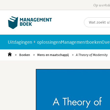
Op werkda
Uitdagingen + oplossingen
Managementboeken
Ove
Boeken
Mens en maatschappij
A Theory of Modernity