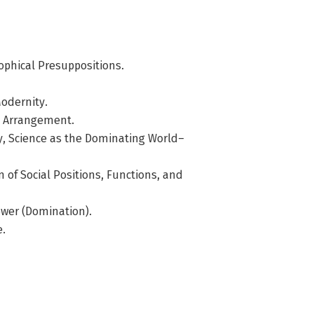
ophical Presuppositions.
odernity.
l Arrangement.
gy, Science as the Dominating World–
n of Social Positions, Functions, and
Power (Domination).
e.