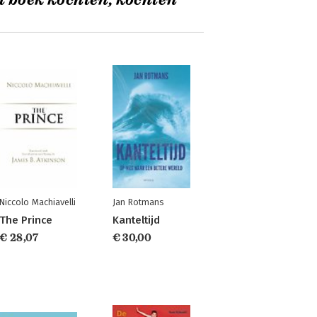
t boek kochten, kochten
Niccolo Machiavelli
Jan Rotmans
The Prince
Kanteltijd
€ 28,07
€ 30,00