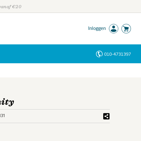
 vanaf €20
Inloggen
010-4731397
Personen
Trefwoorden
ity
131