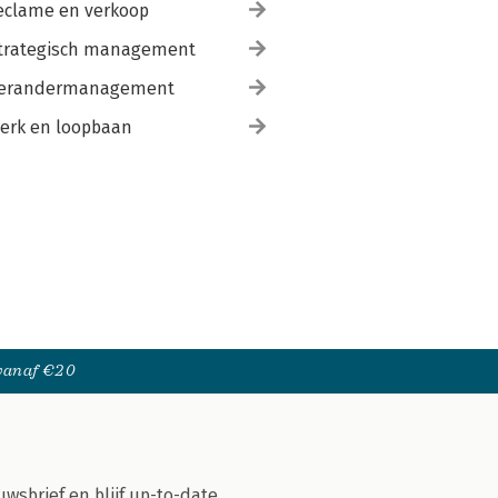
eclame en verkoop
trategisch management
erandermanagement
erk en loopbaan
 vanaf €20
uwsbrief en blijf up-to-date