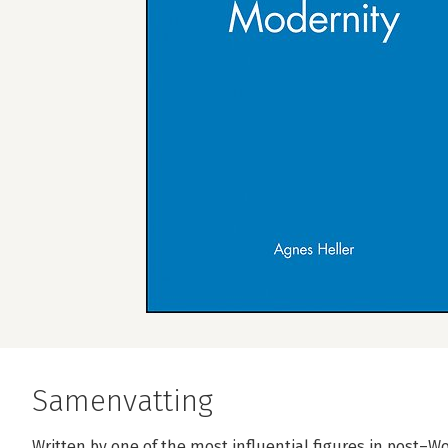
Samenvatting
Written by one of the most influential figures in post–W