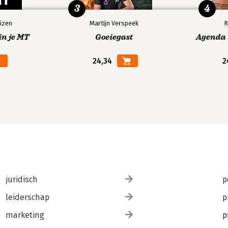
3
4
izen
Martijn Verspeek
R
in je MT
Goeiegast
Agenda V
24,34
2
juridisch
p
leiderschap
p
marketing
p