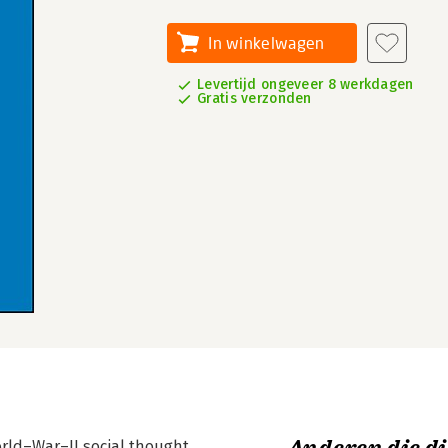
In winkelwagen
Levertijd ongeveer 8 werkdagen
Gratis verzonden
orld–War–II social thought,