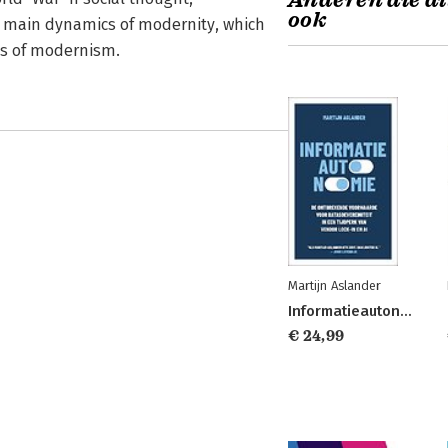
Anderen die di
ook
e main dynamics of modernity, which
nts of modernism.
Martijn Aslander
Informatieautonomie
€ 24,99