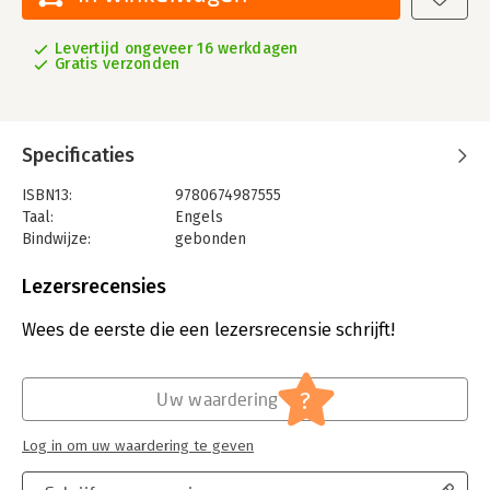
Levertijd ongeveer 16 werkdagen
Gratis verzonden
Specificaties
ISBN13:
9780674987555
Taal:
Engels
Bindwijze:
gebonden
Aantal pagina's:
432
Uitgever:
Harvard University Press
Lezersrecensies
Verschijningsdatum:
28-2-2020
Wees de eerste die een lezersrecensie schrijft!
Hoofdrubriek:
Mens en maatschappij
?
Uw waardering
Log in om uw waardering te geven