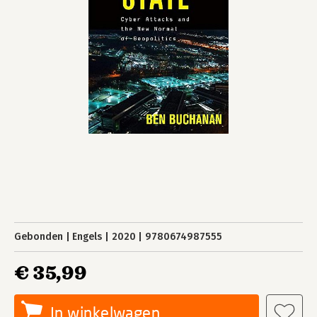
Gebonden
Engels
2020
9780674987555
€ 35,99
In winkelwagen