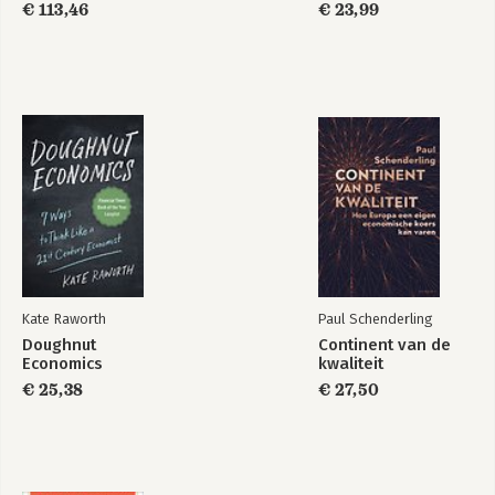
te veel betaalt
€ 113,46
€ 23,99
Kate Raworth
Paul Schenderling
Doughnut
Continent van de
Economics
kwaliteit
€ 25,38
€ 27,50