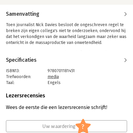
Samenvatting
Toen journalist Nick Davies besloot de ongeschreven regel te
breken zijn eigen collega's niet te onderzoeken, ondervond hij
dat het verkondigen van de waarheid langzaam maar zeker was
ontwricht in de massaproductie van onwetendheid.
Davies noemt namen en toont de verhalen die pseudo-
gebeurtenissen blijken te zijn, gefabriceerd door de PR-
Specificaties
industrie, en beschrijft nieuwsitems die gegenereerd worden
uit een grote internationale propagandamachine. Davies laat
ISBN13:
9780701181451
zien wat de impact hiervan is op een wereld waar consumenten
Trefwoorden:
media
geloven in massaverhalen die net zo vals zijn als het idee dat
Taal:
Engels
de wereld plat is - van de millennium bug tot de
Bindwijze:
gebonden
massavernietigingswapens in Irak.
Aantal pagina's:
416
Lezersrecensies
Met dit boek zal het nieuws nooit meer hetzelfde zijn.
Uitgever:
Random House
Druk:
1
Wees de eerste die een lezersrecensie schrijft!
Hoofdrubriek:
Economie
?
Uw waardering