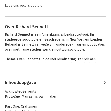
Lees ons recensiebeleid
Over Richard Sennett
Richard Sennett is een Amerikaans arbeidssocioloog. Hij 
studeerde sociologie en geschiedenis in New York en Londen. 
Bekend is Sennett vanwege zijn onderzoek naar en publicaties 
over met name steden, werk en cultuursociologie.

Thema's van Sennett zijn de individualisering, gebrek aan 
oriëntatie en machteloosheid van het moderne individu, de 
oppervlakkigheid en instabiliteit van relaties en de omgang 
Andere boeken door Richard
met macht. Vooral in zijn vroege werk is een sterke band met 
Sennett
de stad waarin hij opgroeide en de daar opgedane ervaringen 
Inhoudsopgave
waar te nemen. Door de grote actualiteit van de thema's die hij 
behandelt en de makkelijk toegankelijke schrijfstijl, werden 
Acknowledgements
zijn boeken tot bestsellers.
Prologue: Man as his own maker
Part One: Craftsmen