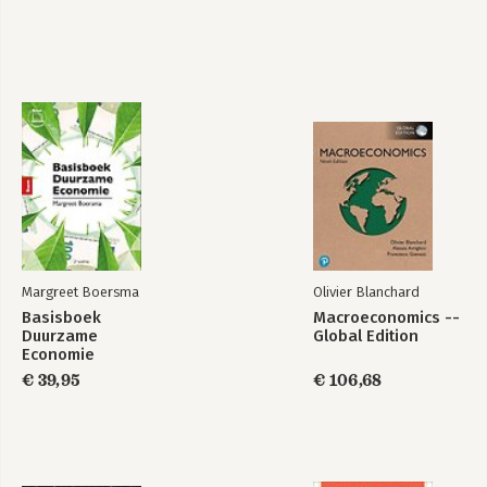
samenwerken en
solidariteit
Bekijk alle boeken
Margreet Boersma
Olivier Blanchard
Basisboek
Macroeconomics --
Duurzame
Global Edition
Economie
€ 39,95
€ 106,68