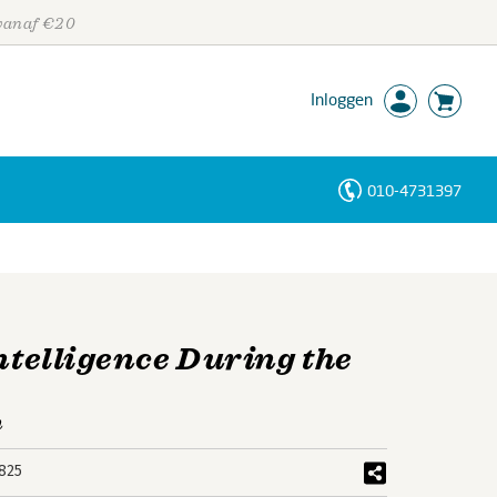
 vanaf €20
Inloggen
010-4731397
Personen
Trefwoorden
Intelligence During the
n
825