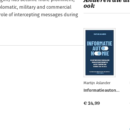
Anderen die di
ook
iplomatic, military and commercial
role of intercepting messages during
Martijn Aslander
Informatieautonomie
€ 24,99