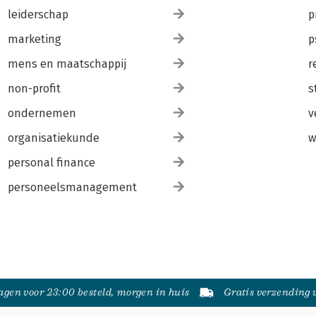
leiderschap
p
marketing
p
mens en maatschappij
r
non-profit
s
ondernemen
v
organisatiekunde
w
personal finance
personeelsmanagement
gen voor 23:00 besteld, morgen in huis
Gratis verzending