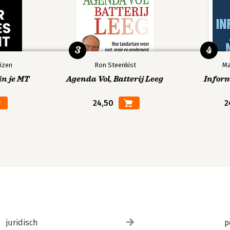
3
4
izen
Ron Steenkist
Ma
in je MT
Agenda Vol, Batterij Leeg
Infor
24,50
2
juridisch
p