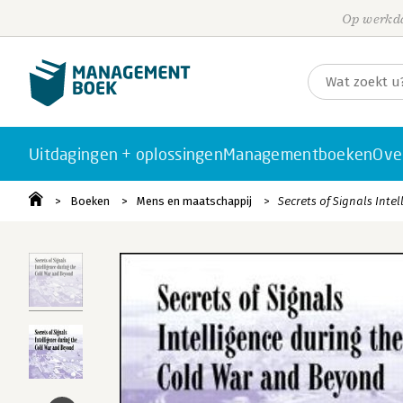
Op werkda
Uitdagingen + oplossingen
Managementboeken
Ove
Boeken
Mens en maatschappij
Secrets of Signals Inte