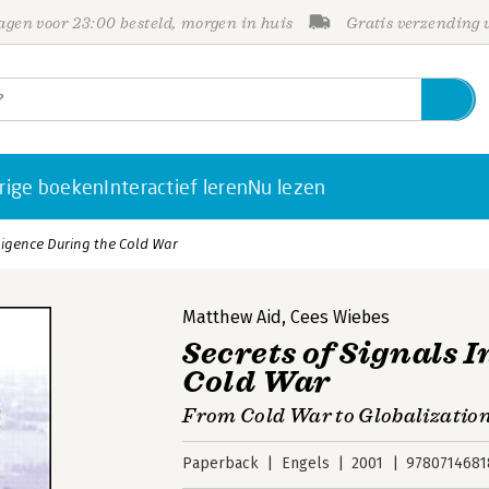
gen voor 23:00 besteld, morgen in huis
Gratis verzending
rige boeken
Interactief leren
Nu lezen
lligence During the Cold War
Matthew Aid
,
Cees Wiebes
Secrets of Signals 
Cold War
From Cold War to Globalizatio
Paperback
Engels
2001
9780714681