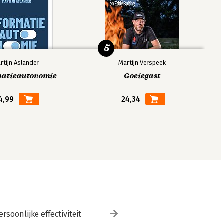
5
rtijn Aslander
Martijn Verspeek
matieautonomie
Goeiegast
4,99
24,34
ersoonlijke effectiviteit