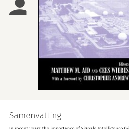
Samenvatting
In recent years the importance of Signals Intelligence 