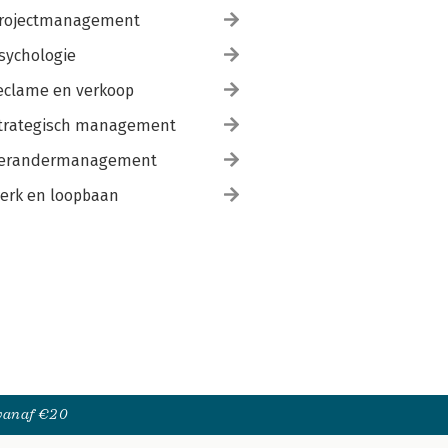
rojectmanagement
sychologie
eclame en verkoop
trategisch management
erandermanagement
erk en loopbaan
 vanaf €20