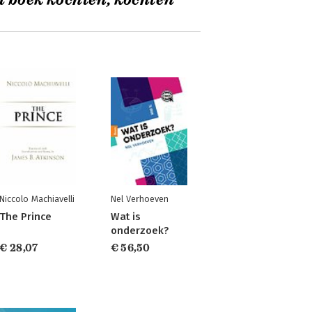
t boek kochten, kochten
Niccolo Machiavelli
Nel Verhoeven
The Prince
Wat is
onderzoek?
€ 28,07
€ 56,50