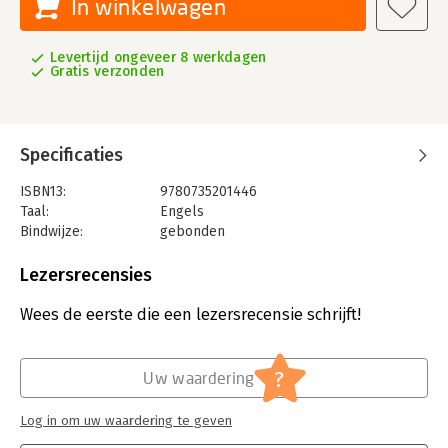
In winkelwagen
Levertijd ongeveer 8 werkdagen
Gratis verzonden
Specificaties
ISBN13:
9780735201446
Taal:
Engels
Bindwijze:
gebonden
Aantal pagina's:
240
Uitgever:
Pearson
Lezersrecensies
Verschijningsdatum:
1-1-2001
Wees de eerste die een lezersrecensie schrijft!
Hoofdrubriek:
Financieel management
,
Personal finance
?
Uw waardering
Log in om uw waardering te geven