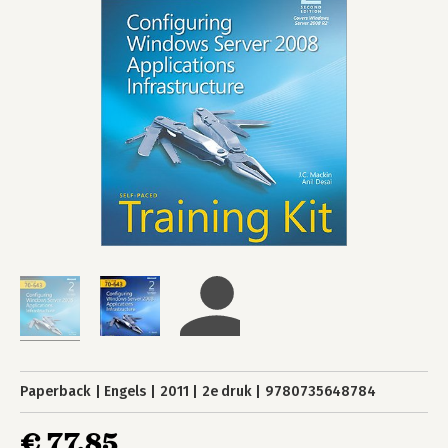
Paperback
Engels
2011
2e druk
9780735648784
€ 77,85