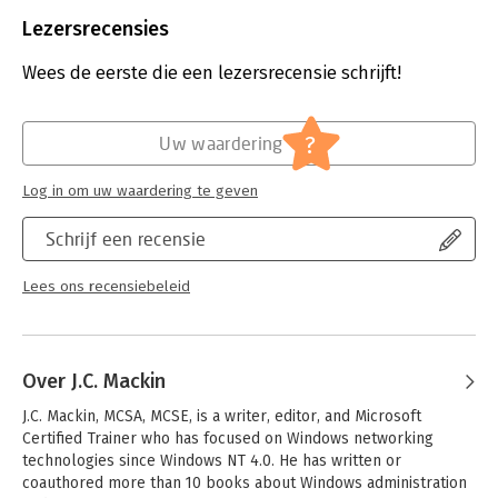
Server 2008
Taal:
Engels
Lezersrecensies
Bindwijze:
paperback
Aantal pagina's:
595
Wees de eerste die een lezersrecensie schrijft!
Uitgever:
Microsoft Press
Druk:
2
Verschijningsdatum:
1-1-2011
?
Uw waardering
Hoofdrubriek:
IT-management / ICT
Log in om uw waardering te geven
Schrijf een recensie
Lees ons recensiebeleid
Over J.C. Mackin
J.C. Mackin, MCSA, MCSE, is a writer, editor, and Microsoft 
Certified Trainer who has focused on Windows networking 
technologies since Windows NT 4.0. He has written or 
coauthored more than 10 books about Windows administration 