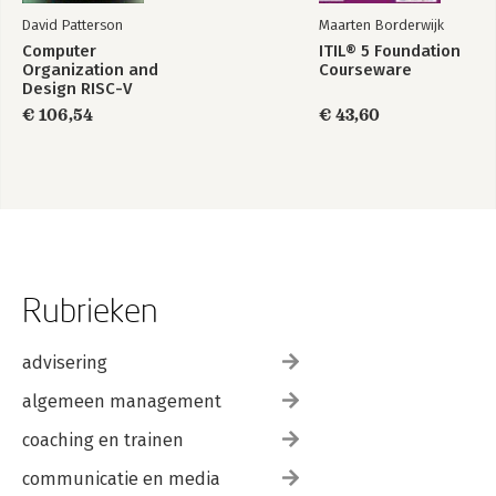
-Chapter Review
David Patterson
Maarten Borderwijk
-Suggested Practices
Computer
ITIL® 5 Foundation
-Take a Practice Test
Organization and
Courseware
Design RISC-V
8. Configuring Windows Media Services
Edition
€ 106,54
€ 43,60
-Before You Begin
-Lesson 1: Configuring Windows Media Services
-Chapter Review
-Suggested Practices
-Take a Practice Test
9. Configuring Microsoft SharePoint Foundation
-Before You Begin
Rubrieken
-Lesson 1: Configuring and Managing SharePoint Foundation
-Chapter Review
-Suggested Practices
advisering
-Take a Practice Test
algemeen management
Answers
Glossary
coaching en trainen
communicatie en media
Index