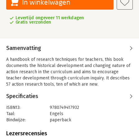
In winkelwagen
Levertijd ongeveer 11 werkdagen
Gratis verzonden
Samenvatting
A handbook of research techniques for teachers, this book
documents the historical development and changing nature of
action research in the curriculum and aims to encourage
teacher development through curriculum inquiry. It describes
57 action research tools, ten of which are new.
Specificaties
ISBN13:
9780749417932
Taal:
Engels
Bindwijze:
paperback
Aantal pagina's:
292
Uitgever:
Taylor & Francis
Lezersrecensies
Verschijningsdatum:
1-7-1996