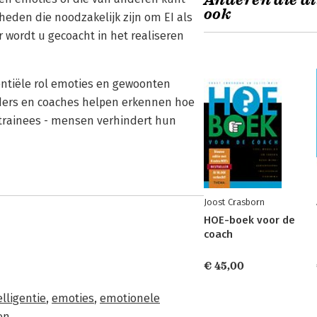
Anderen die di
ook
eden die noodzakelijk zijn om EI als
 wordt u gecoacht in het realiseren
entiële rol emoties en gewoonten
eiders en coaches helpen erkennen hoe
 trainees - mensen verhindert hun
Joost Crasborn
HOE-boek voor de
coach
€ 45,00
lligentie
,
emoties
,
emotionele
en