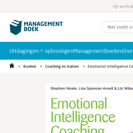
Op werkda
Uitdagingen + oplossingen
Managementboeken
Ove
Boeken
Coaching en trainen
Emotional Intelligence C