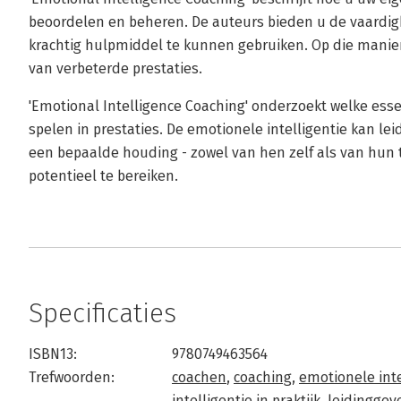
beoordelen en beheren. De auteurs bieden u de vaardigh
krachtig hulpmiddel te kunnen gebruiken. Op die manier
van verbeterde prestaties.
'Emotional Intelligence Coaching' onderzoekt welke ess
spelen in prestaties. De emotionele intelligentie kan l
een bepaalde houding - zowel van hen zelf als van hun
potentieel te bereiken.
Specificaties
ISBN13:
9780749463564
Trefwoorden:
coachen
,
coaching
,
emotionele inte
intelligentie in praktijk
,
leidinggev