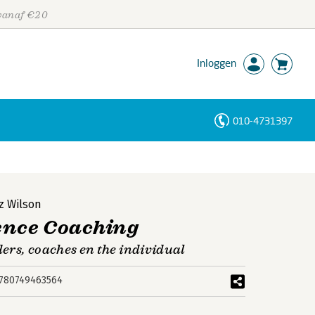
 vanaf €20
Inloggen
010-4731397
Personen
Trefwoorden
iz Wilson
ence Coaching
ers, coaches en the individual
780749463564