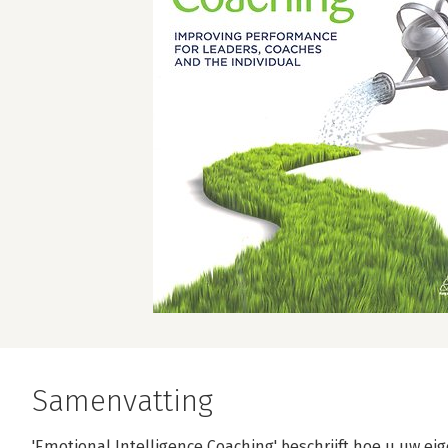
Samenvatting
'Emotional Intelligence Coaching' beschrijft hoe u uw e