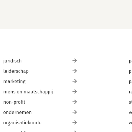
juridisch
p
leiderschap
p
marketing
p
mens en maatschappij
r
non-profit
s
ondernemen
v
organisatiekunde
w