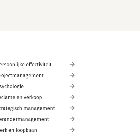
ersoonlijke effectiviteit
rojectmanagement
sychologie
eclame en verkoop
trategisch management
erandermanagement
erk en loopbaan