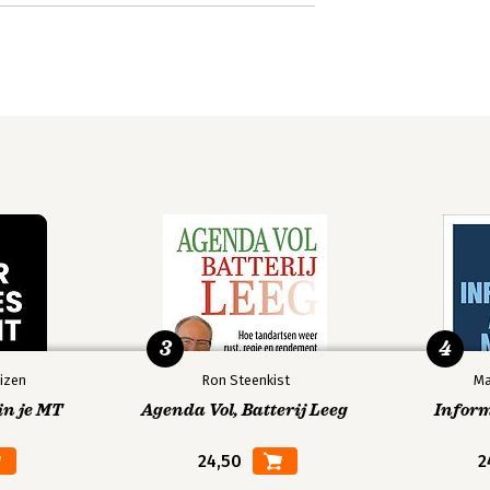
3
4
izen
Ron Steenkist
Ma
in je MT
Agenda Vol, Batterij Leeg
Infor
24,50
2