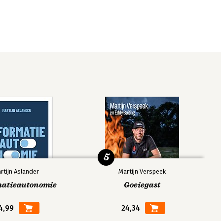
5
rtijn Aslander
Martijn Verspeek
matieautonomie
Goeiegast
4,99
24,34