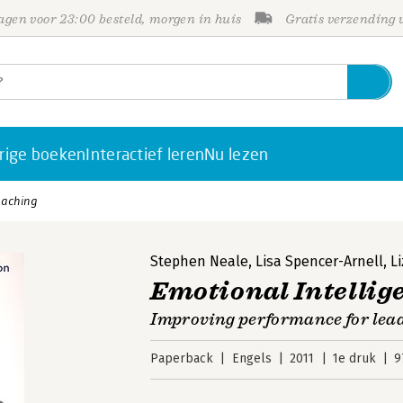
gen voor 23:00 besteld, morgen in huis
Gratis verzending
rige boeken
Interactief leren
Nu lezen
oaching
Stephen Neale
,
Lisa Spencer-Arnell
,
L
Emotional Intellig
Improving performance for lead
Paperback
Engels
2011
1e druk
9