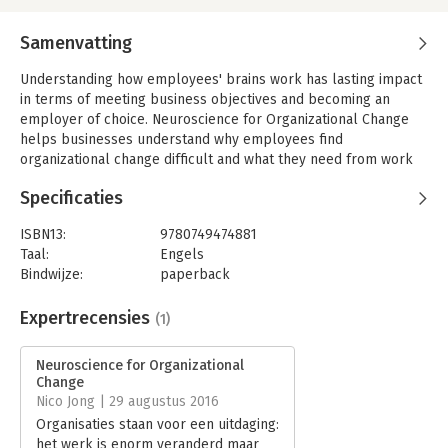
Samenvatting
Understanding how employees' brains work has lasting impact
in terms of meeting business objectives and becoming an
employer of choice. Neuroscience for Organizational Change
helps businesses understand why employees find
organizational change difficult and what they need from work
relationships to perform at their best. Providing practical
Specificaties
examples of how to apply these insights, the book enables
organizations to improve performance as well as support the
ISBN13:
9780749474881
mental and emotional well-being of employees.
Taal:
Engels
Drawing on examples from big-name organizations such as
Bindwijze:
paperback
Lloyds Banking Group, Department for Business, Innovation
Aantal pagina's:
205
and Skills, Orbit Housing Group and BAE Systems,
Uitgever:
Kogan Page
Expertrecensies
(1)
Neuroscience for Organizational Change looks at the need for
Druk:
1
social connection at work, the essential role that leaders and
Verschijningsdatum:
1-1-2016
Neuroscience for Organizational
managers play, how best to manage emotions and reduce bias
Change
to avoid making flawed decisions, and why we need
Hoofdrubriek:
Organisatiekunde
Nico Jong | 29 augustus 2016
communication, involvement and storytelling to help us
Organisaties staan voor een uitdaging:
through change. It also sets out a new science-based planning
het werk is enorm veranderd maar