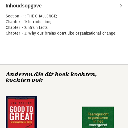
Inhoudsopgave
Section - 1: THE CHALLENGE;
Chapter - 1: Introduction;
Chapter - 2: Brain facts;
Chapter - 3: Why our brains don't like organizational change;
Section - 2: WHAT CAN WE DO?;
Chapter - 4: Performing at our best during change;
Chapter - 5: Our social brains - the role of leaders and
managers;
Chapter - 6: Managing emotions during change;
Anderen die dit boek kochten,
Chapter - 7: Decision-making and bias;
kochten ook
Chapter - 8: Communication, involvement and the role of
storytelling;
Chapter - 9: Planning change with the brain in mind;
Chapter - 10: Applying neuroscience in the organization