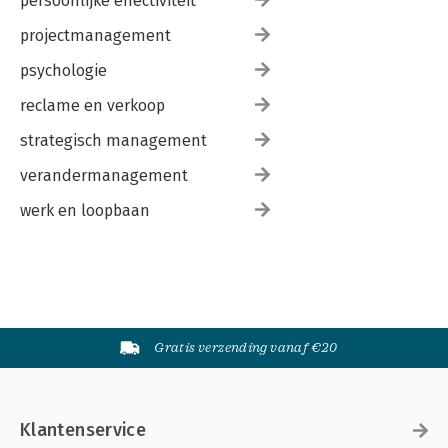
persoonlijke effectiviteit
projectmanagement
psychologie
reclame en verkoop
strategisch management
verandermanagement
werk en loopbaan
Gratis verzending vanaf €20
Klantenservice