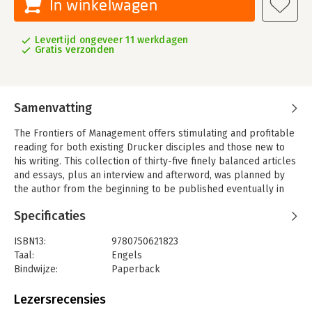
In winkelwagen
Levertijd ongeveer 11 werkdagen
Gratis verzonden
Samenvatting
The Frontiers of Management offers stimulating and profitable
reading for both existing Drucker disciples and those new to
his writing. This collection of thirty-five finely balanced articles
and essays, plus an interview and afterword, was planned by
the author from the beginning to be published eventually in
one volume and as variations on one unifying theme - the
Specificaties
challenges of tomorrow that face the executive today. What
kind of tomorrow it will be depends heavily on the knowledge,
ISBN13:
9780750621823
insight, foresight and competence of the decision makers of
Taal:
Engels
today. The future is in the hands of executives who are already
Bindwijze:
Paperback
fully occupied with the daily crisis, and for whom the daily
Aantal pagina's:
382
crisis is the one absolutely predictable event in their working
Uitgever:
Taylor & Francis
Lezersrecensies
day. It is to these people that this Drucker volume is
Druk:
1