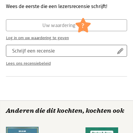
addressed, to enable them to see and to understand the long-
Hoofdrubriek:
Leiderschap
,
Strategisch management
,
Wees de eerste die een lezersrecensie schrijft!
range implications and impacts of their immediate, everyday,
Algemeen management
urgent actions and decisions.
?
Uw waardering
Log in om uw waardering te geven
Schrijf een recensie
Lees ons recensiebeleid
Anderen die dit kochten, kochten ook