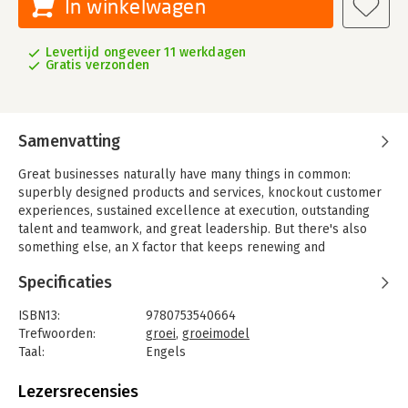
In winkelwagen
Levertijd ongeveer 11 werkdagen
Gratis verzonden
Samenvatting
Great businesses naturally have many things in common:
superbly designed products and services, knockout customer
experiences, sustained excellence at execution, outstanding
talent and teamwork, and great leadership. But there's also
something else, an X factor that keeps renewing and
strengthening great businesses through good times and bad.
Specificaties
Based on almost ten years of empirical research involving
50,000 companies, Jim Stengel, former director of marketing at
ISBN13:
9780753540664
Procter & Gamble, shows how the world's 50 best businesses -
Trefwoorden:
groei
,
groeimodel
as diverse as Apple, Red Bull, Pampers and Petrobras - have a
Taal:
Engels
cause and effect relationship between financial performance
Bindwijze:
paperback
and their ability to connect with fundamental human emotions,
Aantal pagina's:
336
Lezersrecensies
hopes, values and greater purposes.
Uitgever:
Ebury Publishing