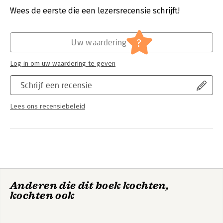
Druk:
1
Wees de eerste die een lezersrecensie schrijft!
In this, the next big idea book, Stengel deftly blends timeless
Verschijningsdatum:
12-1-2012
truths about human behaviour and values into an action
framework, to show us how by embracing what he describes as
Hoofdrubriek:
Algemeen management
?
Uw waardering
'brand ideals', the world's best businesses can achieve
incredible growth and drastically improve their performance.
Log in om uw waardering te geven
Schrijf een recensie
Lees ons recensiebeleid
Anderen die dit boek kochten,
kochten ook