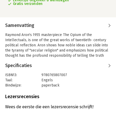
Levertijd ongeveer 8 werkdagen
Gratis verzonden
Samenvatting
Raymond Aron's 1955 masterpiece The Opium of the
Intellectuals, is one of the great works of twentieth- century
political reflection. Aron shows how noble ideas can slide into
the tyranny of "secular religion" and emphasizes how political
thought has the profound responsibility of telling the truth
about social and political reality-in all its mundane
Specificaties
imperfections and tragic complexities.
Aron explodes the three "myths" of radical thought: the Left,
ISBN13:
9780765807007
the Revolution, and the Proletariat. Each of these ideas, Aron
Taal:
Engels
shows, are ideological, mystifying rather than illuminating. He
Bindwijze:
paperback
also provides a fascinating sociology of intellectual life and a
Uitgever:
Taylor & Francis Books
powerful critique of historical determinism in the classically
Hoofdrubriek:
Mens en maatschappij
Lezersrecensies
restrained prose for which he is justly famous.
For this new edition, prepared by Daniel J. Mahoney and Brian C.
Wees de eerste die een lezersrecensie schrijft!
Anderson as part of Transaction's ongoing "Aron Project,"
political scientist Harvey Mansfield provides a luminous