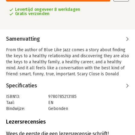
Levertijd ongeveer 8 werkdagen
Gratis verzonden
Samenvatting
From the author of Blue Like Jazz comes a story about finding
the keys to a healthy relationship and discovering they are also
the keys to a healthy family, a healthy career, and a healthy
mind. And it all feels like a conversation with the best kind of
friend: smart, funny, true, important. Scary Close is Donald
Miller at his best.
Specificaties
ISBN13:
9780785213185
Taal:
EN
Bindwijze:
Gebonden
Aantal pagina's:
256
Uitgever:
HarperCollins Focus
Lezersrecensies
Wees de eerste die een lezersrecensie schrijft!