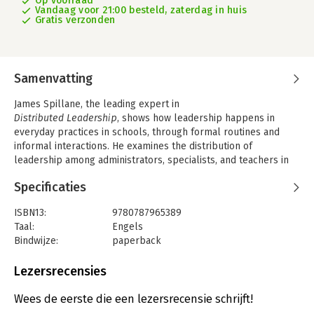
Op voorraad
Vandaag voor 21:00 besteld, zaterdag in huis
Gratis verzonden
Samenvatting
James Spillane, the leading expert in
Distributed Leadership
, shows how leadership happens in
everyday practices in schools, through formal routines and
informal interactions. He examines the distribution of
leadership among administrators, specialists, and teachers in
the school, and explains the ways in which leadership practice
Specificaties
is stretched over leaders, followers, and aspects of the
situation, including routines and tools of various sorts in the
ISBN13:
9780787965389
organization such as memos, scheduling procedures, and
Taal:
Engels
evaluation protocols.
Bindwijze:
paperback
This book is a volume in the Jossey–Bass Leadership Library in
Aantal pagina's:
144
Education a series designed to meet the demand for new ideas
Uitgever:
Jossey Bass
Lezersrecensies
and insights about leadership in schools.
Verschijningsdatum:
17-3-2006
Wees de eerste die een lezersrecensie schrijft!
Hoofdrubriek:
Organisatiekunde