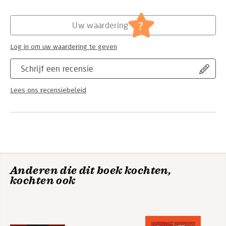
than they clarify. In truth, contemporary information systems
should alarm us only when they function without regard for
Hoofdrubriek:
IT-management / ICT
social norms and values, and thereby weaken the fabric of
?
Uw waardering
social life.
Log in om uw waardering te geven
Schrijf een recensie
Lees ons recensiebeleid
Anderen die dit boek kochten,
kochten ook