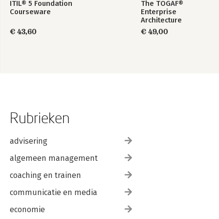
ITIL® 5 Foundation
The TOGAF®
Courseware
Enterprise
Architecture
Foundation Study
€ 43,60
€ 49,00
Guide
Rubrieken
advisering
algemeen management
coaching en trainen
communicatie en media
economie