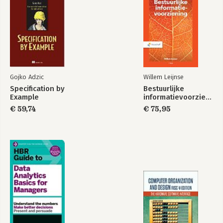
Gojko Adzic
Willem Leijnse
Specification by
Bestuurlijke
Example
informatievoorziening
€ 59,74
€ 75,95