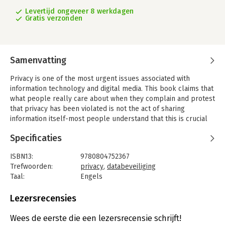
Levertijd ongeveer 8 werkdagen
Gratis verzonden
Samenvatting
Privacy is one of the most urgent issues associated with
information technology and digital media. This book claims that
what people really care about when they complain and protest
that privacy has been violated is not the act of sharing
information itself-most people understand that this is crucial
to social life -but the inappropriate, improper sharing of
Specificaties
information. Arguing that privacy concerns should not be
limited solely to concern about control over personal
ISBN13:
9780804752367
information, Helen Nissenbaum counters that information ought
Trefwoorden:
privacy
,
databeveiliging
to be distributed and protected according to norms governing
Taal:
Engels
distinct social contexts-whether it be workplace, health care,
Bindwijze:
gebonden
schools, or among family and friends.
Aantal pagina's:
304
Lezersrecensies
She warns that basic distinctions between public and private,
Uitgever:
John Wiley & Sons
informing many current privacy policies, in fact obscure more
Verschijningsdatum:
24-11-2009
Wees de eerste die een lezersrecensie schrijft!