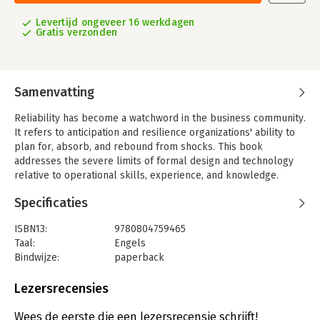
Levertijd ongeveer 16 werkdagen
Gratis verzonden
Samenvatting
Reliability has become a watchword in the business community.
It refers to anticipation and resilience organizations' ability to
plan for, absorb, and rebound from shocks. This book
addresses the severe limits of formal design and technology
relative to operational skills, experience, and knowledge.
Specificaties
ISBN13:
9780804759465
Taal:
Engels
Bindwijze:
paperback
Aantal pagina's:
272
Uitgever:
Stanford University Press
Lezersrecensies
Verschijningsdatum:
24-6-2008
Wees de eerste die een lezersrecensie schrijft!