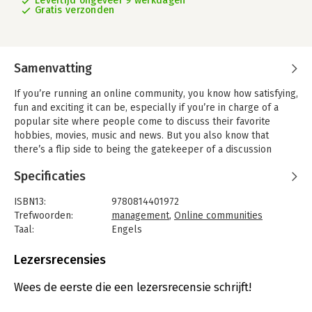
Levertijd ongeveer 9 werkdagen
Gratis verzonden
Samenvatting
If you’re running an online community, you know how satisfying,
fun and exciting it can be, especially if you’re in charge of a
popular site where people come to discuss their favorite
hobbies, movies, music and news. But you also know that
there’s a flip side to being the gatekeeper of a discussion
board. Difficult users, legal constraints, spammers, and
Specificaties
technical issues can turn the excitement of running an online
community into total chaos. With the right guidance, however,
ISBN13:
9780814401972
running forums can be a pleasure. Patrick O’Keefe has spent
Trefwoorden:
management
,
Online communities
years developing and managing online communities. Now, he
Taal:
Engels
shows you how to make the right decisions about every aspect
Bindwijze:
paperback
of your site.
Aantal pagina's:
296
Lezersrecensies
Managing Online Forums is the first comprehensive book to
Uitgever:
Amacom
cover everything you need to know to launch and run a
Druk:
1
Wees de eerste die een lezersrecensie schrijft!
community forum, including:
Verschijningsdatum:
1-4-2008