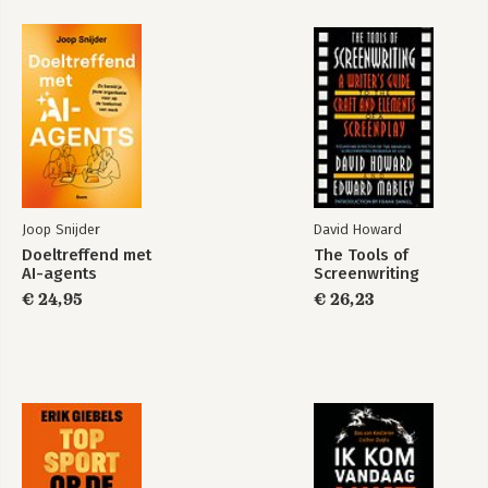
17(77)
A Finance Perspective on What's Wrong with the System
94(28)
Joop Snijder
David Howard
Doeltreffend met
The Tools of
AI-agents
Screenwriting
€ 24,95
€ 26,23
Are Financial Markets Too Short-Sighted?
122(23)