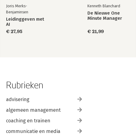
Joris Merks-
Kenneth Blanchard
Benjaminsen
De Nieuwe One
235(40)
Minute Manager
Leidinggeven met
AI
€ 27,95
€ 21,99
Governance Structures Designed for Total Wealth Creation
275(48)
Rubrieken
Policy Conclusions and Recommendations
advisering
algemeen management
coaching en trainen
323(18)
communicatie en media
References