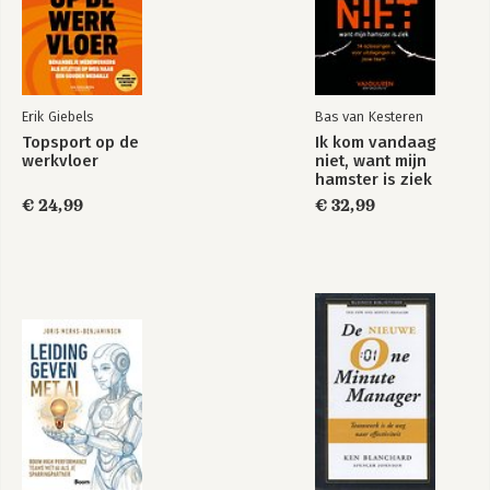
Can Institutional Investors Fix the Governance System?
Erik Giebels
Bas van Kesteren
145(57)
Topsport op de
Ik kom vandaag
werkvloer
niet, want mijn
hamster is ziek
€ 24,99
€ 32,99
Whose Interests Should Corporations Serve?
202(33)
Toward a New View of Goals and Governance in the Corporate
Sector