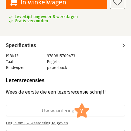
In winkelwagen
Levertijd ongeveer 8 werkdagen
Gratis verzonden
Specificaties
ISBN13:
9780815709473
Taal:
Engels
Bindwijze:
paperback
Uitgever:
Brookings Inst Pr
Druk:
1
Lezersrecensies
Verschijningsdatum:
1-1-1995
Wees de eerste die een lezersrecensie schrijft!
Hoofdrubriek:
Algemeen management
?
Uw waardering
Log in om uw waardering te geven