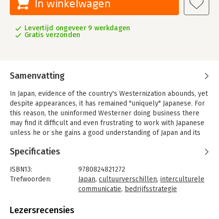
In winkelwagen
Levertijd ongeveer 9 werkdagen
Gratis verzonden
Samenvatting
In Japan, evidence of the country's Westernization abounds, yet
despite appearances, it has remained "uniquely" Japanese. For
this reason, the uninformed Westerner doing business there
may find it difficult and even frustrating to work with Japanese
unless he or she gains a good understanding of Japan and its
people.
Specificaties
The author draws on his bilingual and bicultural experience to
provide readers with an insightful look at many key aspects of
ISBN13:
9780824821272
doing business with Japan, ranging from initiating and
Trefwoorden:
Japan
,
cultuurverschillen
,
interculturele
maintaining business contacts, effective interpersonal
communicatie
,
bedrijfsstrategie
communication, decision-making styles, negotiating tactics,
Taal:
Engels
presentational speaking, working with Japanese multinational
Bindwijze:
paperback
Lezersrecensies
companies and living and working in Japan.
Aantal pagina's:
216