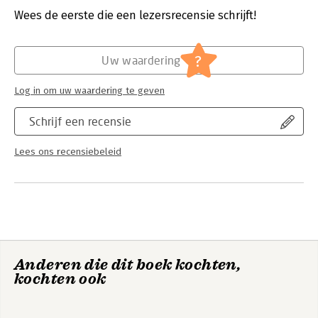
Uitgever:
University of Hawai'i Press
Wees de eerste die een lezersrecensie schrijft!
Druk:
1
Verschijningsdatum:
30-1-2000
?
Uw waardering
Hoofdrubriek:
Communicatie en media
,
Strategisch
management
Log in om uw waardering te geven
Serie:
Latitude 20 Book
Schrijf een recensie
Lees ons recensiebeleid
Anderen die dit boek kochten,
kochten ook