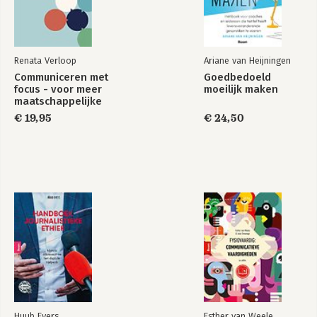
Renata Verloop
Ariane van Heijningen
Communiceren met
Goedbedoeld
focus - voor meer
moeilijk maken
maatschappelijke
impact
€ 19,95
€ 24,50
Huub Evers
Esther van Weele