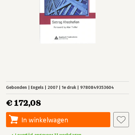
Gebonden
Engels
2007
1e druk
9780849353604
€ 172,08
In winkelwagen