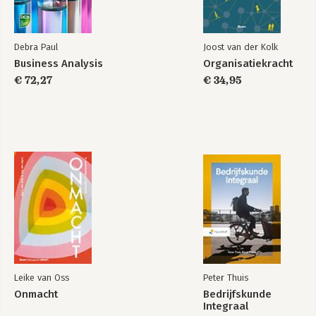
Integration
Web 2.0?
Software as a Service (Saas)
Debra Paul
Joost van der Kolk
Dynamic Organization for an On-Demand Age
Business Analysis
Organisatiekracht
Narrowing the Gap between Business and IT
€ 72,27
€ 34,95
Service Oriented Enterprises: What Is Most Important
Leike van Oss
Peter Thuis
Onmacht
Bedrijfskunde
Integraal