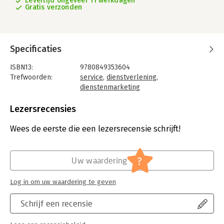
Levertijd ongeveer 11 werkdagen
Gratis verzonden
Specificaties
ISBN13:
9780849353604
Trefwoorden:
service
,
dienstverlening
,
dienstenmarketing
Taal:
Engels
Bindwijze:
gebonden
Lezersrecensies
Aantal pagina's:
438
Uitgever:
Taylor & Francis
Wees de eerste die een lezersrecensie schrijft!
Druk:
1
Hoofdrubriek:
Organisatiekunde
?
Uw waardering
Log in om uw waardering te geven
Schrijf een recensie