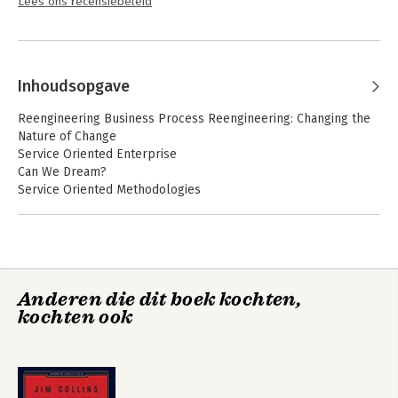
Lees ons recensiebeleid
Inhoudsopgave
Reengineering Business Process Reengineering: Changing the
Nature of Change
Service Oriented Enterprise
Can We Dream?
Service Oriented Methodologies
Service Development Life Cycle
Enterprise Architectures
Model-Driven Architecture
Service Oriented Analysis and Design
SOA Methodology
Anderen die dit boek kochten,
Maturity Model for SOA
kochten ook
Service Definition, Discovery, and Deployment
Focusing on UDDI+WSDL+SOAP
Service Registries: UDDI
Service Description: WSDL
Service Interaction: SOAP