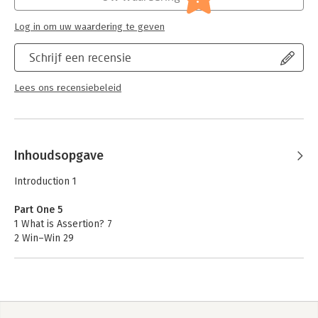
-Covers topics like dealing with your boss , dealing with
finances , asking for a pay rise , saying no at work
Log in om uw waardering te geven
Schrijf een recensie
Lees ons recensiebeleid
Inhoudsopgave
Introduction 1
Part One 5
1 What is Assertion? 7
2 Win–Win 29
3 It s All in the Mind 47
4 Assertive Communication 85
Part Two 125
5 Getting the Respect You Deserve at Work 129