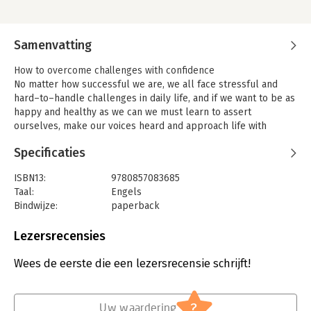
Samenvatting
How to overcome challenges with confidence
No matter how successful we are, we all face stressful and
hard–to–handle challenges in daily life, and if we want to be as
happy and healthy as we can we must learn to assert
ourselves, make our voices heard and approach life with
confidence and self–assurance.
Specificaties
This book is a roadmap to help you navigate your way through
those challenging opportunities, hurdles and milestones.
ISBN13:
9780857083685
Taking universal scenarios case by case, and packed with
Taal:
Engels
practical tips, this inspiring, down–to–earth book will give you
Bindwijze:
paperback
the tools to build your self–esteem and become happier,
Aantal pagina's:
238
healthier, and in control of your own destiny.
Uitgever:
Capstone
Lezersrecensies
-Written in an approachable style which posits practical
Verschijningsdatum:
22-3-2013
solutions to a range of universal problems
Wees de eerste die een lezersrecensie schrijft!
Hoofdrubriek:
Algemeen management
-Deals with assertiveness in business, family, social situations
and all areas of life
?
Uw waardering