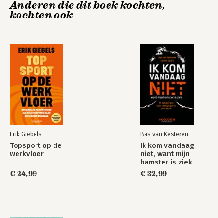
Anderen die dit boek kochten,
6 Getting the Best Out of People at Work 141
kochten ook
7 Handling Dif. cult Behaviour and Coping with Con0 ict 155
8 Being Assertive in Meetings and Presentations 167
9 Families Who d Have em? 181
10 Friends, Neighbours and Social Occasions 193
11 Getting the Service You Deserve 205
Sustaining Your Assertion 217
About the Authors 225
Acknowledgements 227
Index 229
Erik Giebels
Bas van Kesteren
Topsport op de
Ik kom vandaag
werkvloer
niet, want mijn
hamster is ziek
€ 24,99
€ 32,99