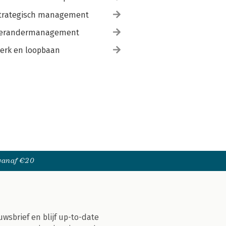
trategisch management
erandermanagement
erk en loopbaan
 vanaf €20
uwsbrief en blijf up-to-date