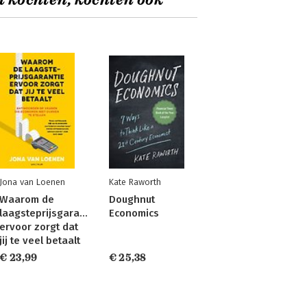
t kochten, kochten ook
Jona van Loenen
Kate Raworth
Waarom de
Doughnut
laagsteprijsgarantie
Economics
ervoor zorgt dat
jij te veel betaalt
€ 23,99
€ 25,38