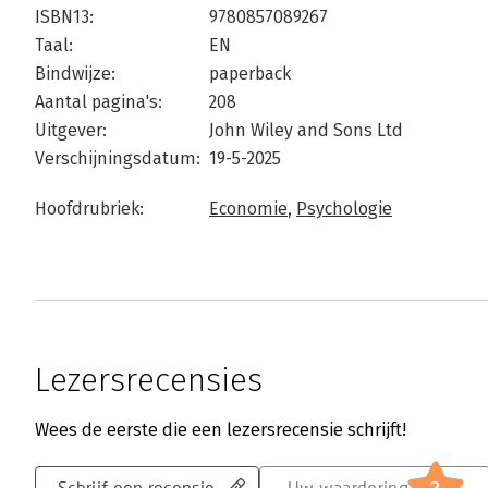
ISBN13:
9780857089267
Taal:
EN
Bindwijze:
paperback
Aantal pagina's:
208
Uitgever:
John Wiley and Sons Ltd
Verschijningsdatum:
19-5-2025
Hoofdrubriek:
Economie
,
Psychologie
Lezersrecensies
Wees de eerste die een lezersrecensie schrijft!
Schrijf een recensie
Uw waardering