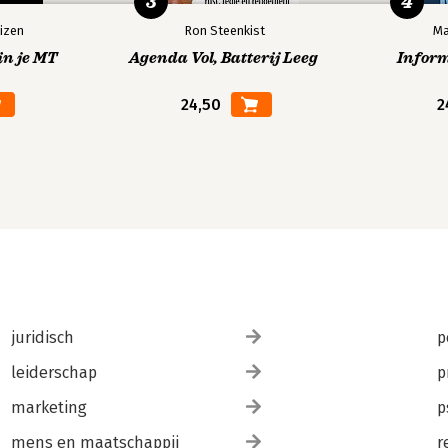
3
4
izen
Ron Steenkist
Ma
in je MT
Agenda Vol, Batterij Leeg
Infor
24,50
2
juridisch
p
leiderschap
p
marketing
p
mens en maatschappij
r