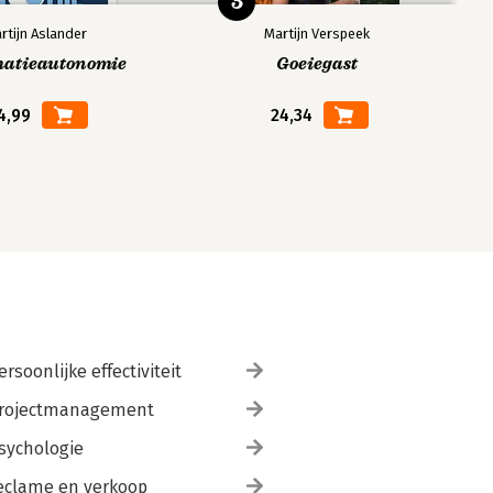
5
rtijn Aslander
Martijn Verspeek
matieautonomie
Goeiegast
4,99
24,34
ersoonlijke effectiviteit
rojectmanagement
sychologie
eclame en verkoop