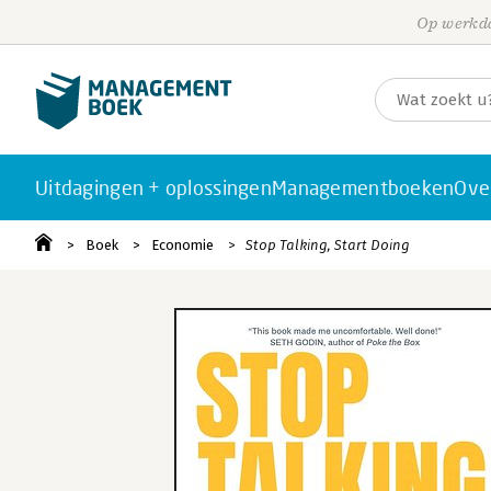
Op werkda
Uitdagingen + oplossingen
Managementboeken
Ove
Boek
Economie
Stop Talking, Start Doing