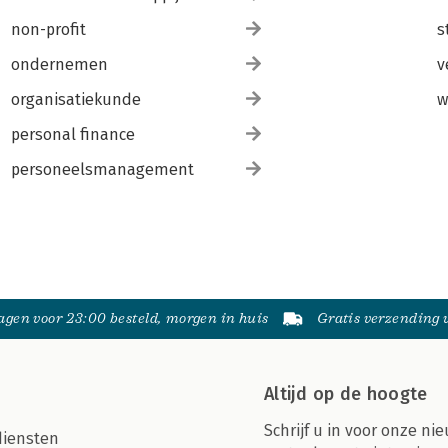
non-profit
s
ondernemen
v
organisatiekunde
w
personal finance
personeelsmanagement
gen voor 23:00 besteld, morgen in huis
Gratis verzending
Altijd op de hoogte
Schrijf u in voor onze nie
diensten