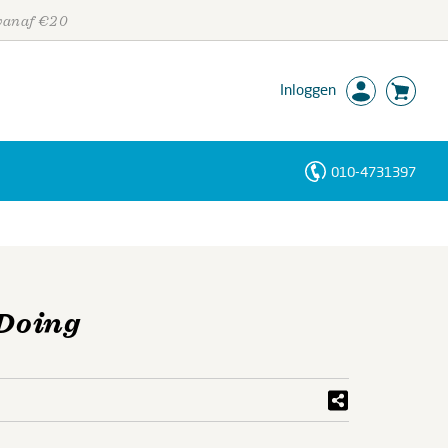
 vanaf €20
Inloggen
010-4731397
Personen
Trefwoorden
 Doing