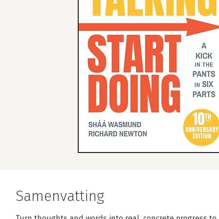
Samenvatting
Turn thoughts and words into real, concrete progress to