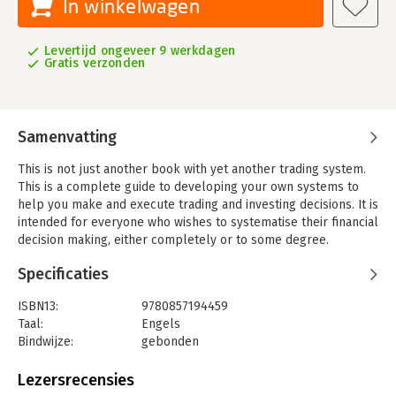
In winkelwagen
Levertijd ongeveer 9 werkdagen
Gratis verzonden
Samenvatting
This is not just another book with yet another trading system.
This is a complete guide to developing your own systems to
help you make and execute trading and investing decisions. It is
intended for everyone who wishes to systematise their financial
decision making, either completely or to some degree.
Specificaties
ISBN13:
9780857194459
Taal:
Engels
Bindwijze:
gebonden
Aantal pagina's:
325
Uitgever:
Ingram Content Group LLC
Lezersrecensies
Verschijningsdatum:
14-9-2015