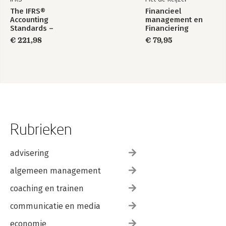
The IFRS®
Financieel
Accounting
management en
Standards –
Financiering
Required Annotated
€ 221,98
€ 79,95
1 January 2026
Rubrieken
advisering
algemeen management
coaching en trainen
communicatie en media
economie