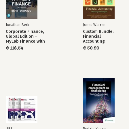
Jonathan Berk
Jones Warren
Corporate Finance,
Custom Bundle:
Global Edition +
Financial
MyLab Finance with
Accounting
Pearson eText
€ 118,54
€ 50,90
(Package)
IFRS
Piet de Keijzer