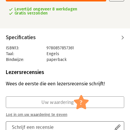
Levertijd ongeveer 8 werkdagen
Gratis verzonden
Specificaties
ISBN13:
9780857857361
Taal:
Engels
Bindwijze:
paperback
Aantal pagina's:
296
Uitgever:
Bloomsbury Publishing
Lezersrecensies
Verschijningsdatum:
26-2-2015
Wees de eerste die een lezersrecensie schrijft!
Hoofdrubriek:
Mens en maatschappij
?
Uw waardering
Log in om uw waardering te geven
Schrijf een recensie