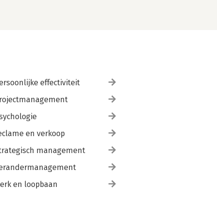
ersoonlijke effectiviteit
rojectmanagement
sychologie
eclame en verkoop
trategisch management
erandermanagement
erk en loopbaan