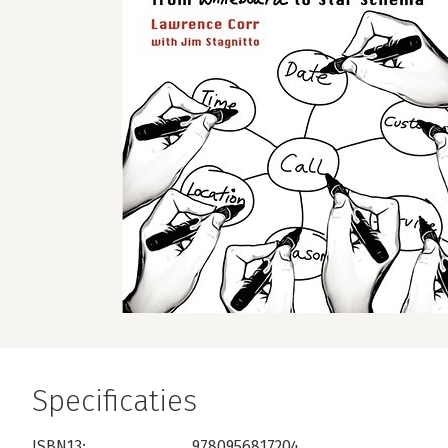
Specificaties
ISBN13:
9780956817204