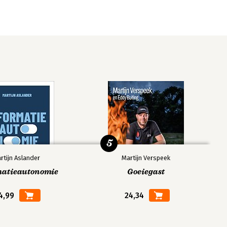
5
rtijn Aslander
Martijn Verspeek
matieautonomie
Goeiegast
4,99
24,34