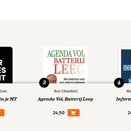
3
4
izen
Ron Steenkist
Ma
in je MT
Agenda Vol, Batterij Leeg
Infor
24,50
2