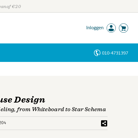
 vanaf €20
Inloggen
010-4731397
Personen
Trefwoorden
use Design
eling, from Whiteboard to Star Schema
204