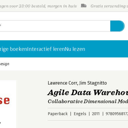
gen voor 23:00 besteld, morgen in huis
Gratis verzending
rige boeken
Interactief leren
Nu lezen
Design
Lawrence Corr
,
Jim Stagnitto
Agile Data Wareho
Collaborative Dimensional Mod
Paperback
Engels
2011
9780956817