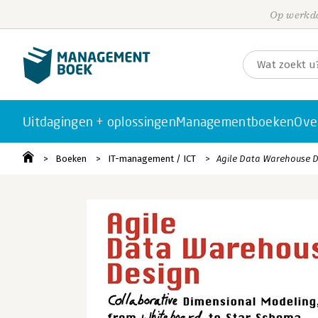
Op werkda
Uitdagingen + oplossingen
Managementboeken
Ove
Boeken
IT-management / ICT
Agile Data Warehouse 