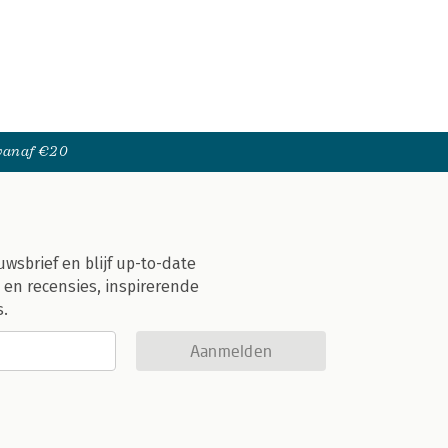
 vanaf €20
uwsbrief en blijf up-to-date
 en recensies, inspirerende
s.
Aanmelden