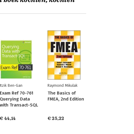
t boek kochten, kochten
Itzik Ben-Gan
Raymond Mikulak
Exam Ref 70-761
The Basics of
Querying Data
FMEA, 2nd Edition
with Transact-SQL
€ 44,14
€ 25,22