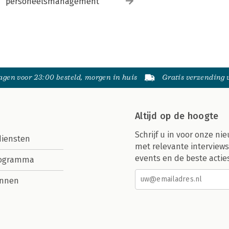
personeelsmanagement
gen voor 23:00 besteld, morgen in huis
Gratis verzending
Altijd op de hoogte
Schrijf u in voor onze nie
diensten
met relevante interviews
events en de beste actie
rogramma
nnen