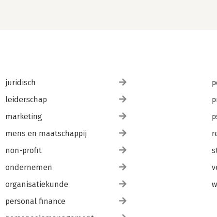
juridisch
p
leiderschap
p
marketing
p
mens en maatschappij
r
non-profit
s
ondernemen
v
organisatiekunde
w
personal finance