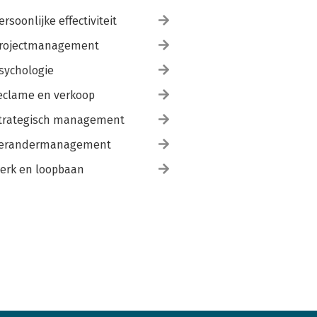
ersoonlijke effectiviteit
rojectmanagement
sychologie
eclame en verkoop
trategisch management
erandermanagement
erk en loopbaan