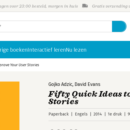
gen voor 23:00 besteld, morgen in huis
Gratis verzending
rige boeken
Interactief leren
Nu lezen
mprove Your User Stories
Gojko Adzic
,
David Evans
Fifty Quick Ideas t
Stories
Paperback
Engels
2014
1e druk