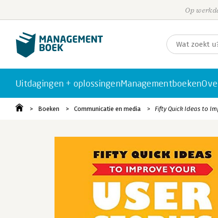
Op werkda
Uitdagingen + oplossingen
Managementboeken
Ove
Boeken
Communicatie en media
Fifty Quick Ideas to I