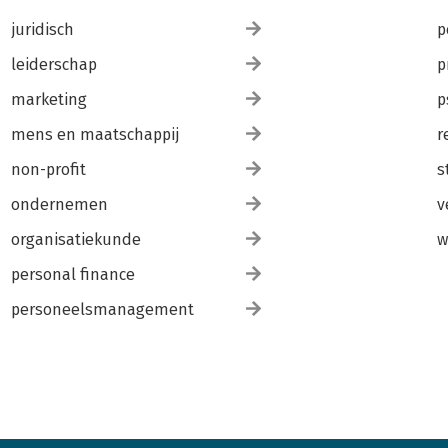
juridisch
p
leiderschap
p
marketing
p
mens en maatschappij
r
non-profit
s
ondernemen
v
organisatiekunde
w
personal finance
personeelsmanagement