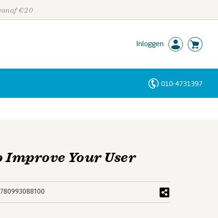
 vanaf €20
Inloggen
010-4731397
Personen
Trefwoorden
o Improve Your User
9780993088100