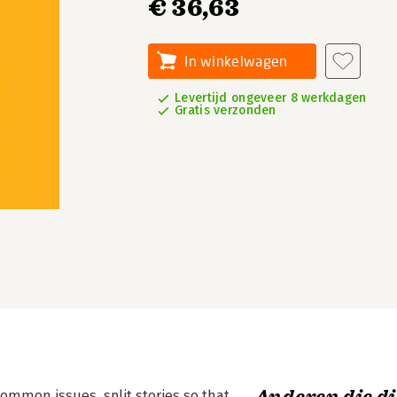
€ 36,63
In winkelwagen
Levertijd ongeveer 8 werkdagen
Gratis verzonden
 common issues, split stories so that