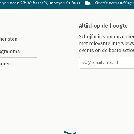
gen voor 23:00 besteld, morgen in huis
Gratis verzending
Altijd op de hoogte
Schrijf u in voor onze nie
diensten
met relevante interviews
events en de beste actie
rogramma
nnen