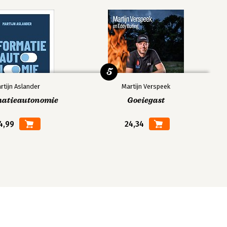
5
rtijn Aslander
Martijn Verspeek
matieautonomie
Goeiegast
4,99
24,34