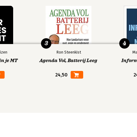
3
4
izen
Ron Steenkist
Ma
in je MT
Agenda Vol, Batterij Leeg
Infor
24,50
2