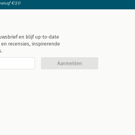
 vanaf €20
uwsbrief en blijf up-to-date
 en recensies, inspirerende
s.
Aanmelden