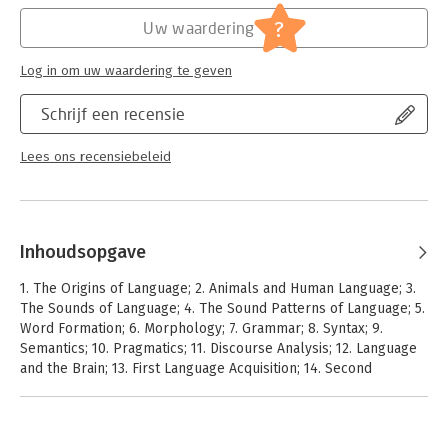
Study Guide. This is the most fundamental and easy-to-use
Hoofdrubriek:
Woordenboeken en taal
?
Uw waardering
introduction to the study of language.
Log in om uw waardering te geven
Schrijf een recensie
Lees ons recensiebeleid
Inhoudsopgave
1. The Origins of Language; 2. Animals and Human Language; 3.
The Sounds of Language; 4. The Sound Patterns of Language; 5.
Word Formation; 6. Morphology; 7. Grammar; 8. Syntax; 9.
Semantics; 10. Pragmatics; 11. Discourse Analysis; 12. Language
and the Brain; 13. First Language Acquisition; 14. Second
Language Acquisition; 15. Gestures and Sign Languages; 16.
Written Language; 17. Language History and Change; 18.
Regional Variation in Language; 19. Social Variation in Language;