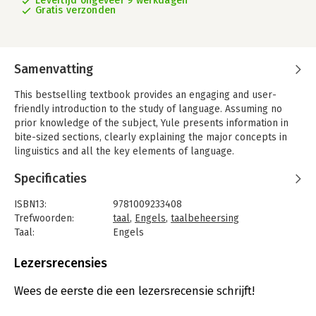
Levertijd ongeveer 9 werkdagen
Gratis verzonden
Samenvatting
This bestselling textbook provides an engaging and user-
friendly introduction to the study of language. Assuming no
prior knowledge of the subject, Yule presents information in
bite-sized sections, clearly explaining the major concepts in
linguistics and all the key elements of language.
This eighth edition has been revised and updated throughout,
Specificaties
with major changes in the chapters on Origins, Phonetics,
Syntax, Semantics, Pragmatics, Discourse Analysis, First and
ISBN13:
9781009233408
Second Language Acquisition and Culture. There are forty new
Trefwoorden:
taal
,
Engels
,
taalbeheersing
study questions and over sixty new and updated additions to
Taal:
Engels
the Further Readings.
Bindwijze:
paperback
Aantal pagina's:
404
Lezersrecensies
To increase student engagement and to foster problem-
Uitgever:
Cambridge University Press
solving and critical thinking skills, the book includes over
Druk:
8
Wees de eerste die een lezersrecensie schrijft!
twenty new tasks. The online resources have been expanded
Verschijningsdatum:
4-4-2023
to include test banks, an instructor manual, and a substantial