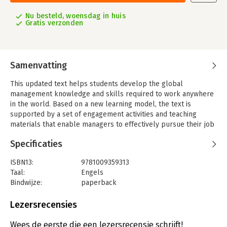
Nu besteld, woensdag in huis
Gratis verzonden
Samenvatting
This updated text helps students develop the global
management knowledge and skills required to work anywhere
in the world. Based on a new learning model, the text is
supported by a set of engagement activities and teaching
materials that enable managers to effectively pursue their job
responsibilities in the global workplace.
Specificaties
ISBN13:
9781009359313
Taal:
Engels
Bindwijze:
paperback
Aantal pagina's:
424
Uitgever:
Cambridge University Press
Lezersrecensies
Druk:
5
Verschijningsdatum:
21-9-2023
Wees de eerste die een lezersrecensie schrijft!