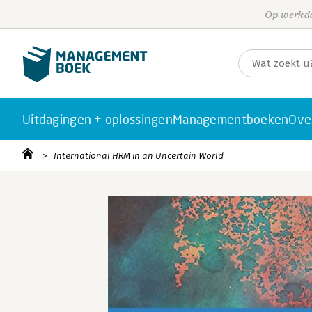
Op werkda
Uitdagingen + oplossingen
Managementboeken
Ove
International HRM in an Uncertain World