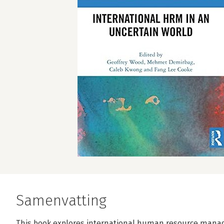
Samenvatting
This book explores international human resource manag