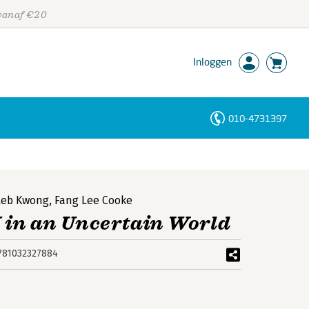
 vanaf €20
Inloggen
010-4731397
Personen
Trefwoorden
leb Kwong
,
Fang Lee Cooke
 in an Uncertain World
781032327884