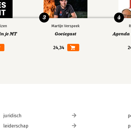
3
4
izen
Martijn Verspeek
R
in je MT
Goeiegast
Agenda V
24,34
2
juridisch
p
leiderschap
p