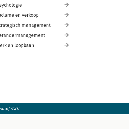
sychologie
eclame en verkoop
trategisch management
erandermanagement
erk en loopbaan
 vanaf €20