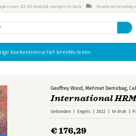
gen voor 23:00 besteld, morgen in huis
Gratis verzending
rige boeken
Interactief leren
Nu lezen
Geoffrey Wood
,
Mehmet Demirbag
,
Ca
International HRM
Gebonden
Engels
2022
1e druk
9
€ 176,29