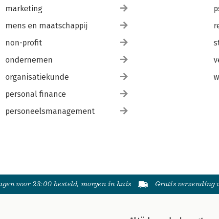
marketing
p
mens en maatschappij
r
non-profit
s
ondernemen
v
organisatiekunde
w
personal finance
personeelsmanagement
gen voor 23:00 besteld, morgen in huis
Gratis verzending