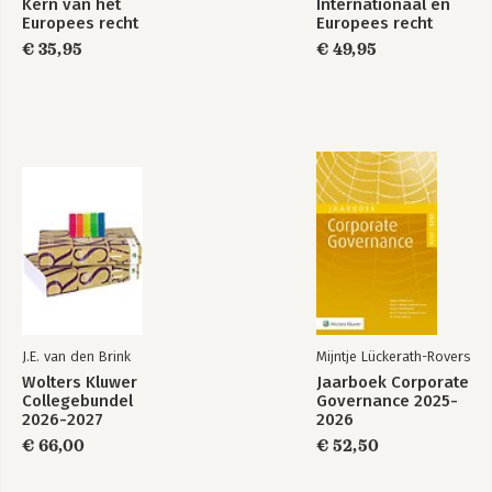
Kern van het
Internationaal en
Europees recht
Europees recht
PART VI CONCLUSIONS
€ 35,95
€ 49,95
11 Conclusions: the evolving role of European competition
12 Bibliography
J.E. van den Brink
Mijntje Lückerath-Rovers
Wolters Kluwer
Jaarboek Corporate
Collegebundel
Governance 2025-
2026-2027
2026
€ 66,00
€ 52,50