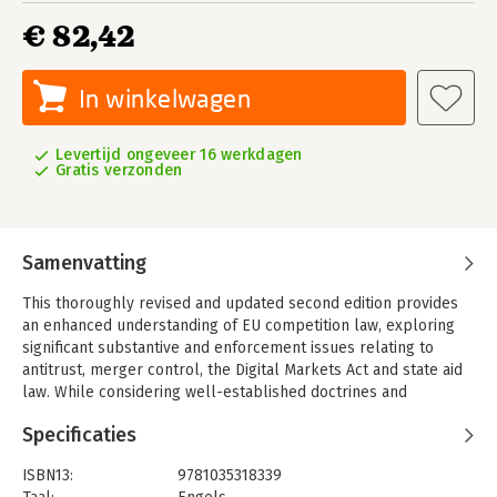
€ 82,42
In winkelwagen
Levertijd ongeveer 16 werkdagen
Gratis verzonden
Samenvatting
This thoroughly revised and updated second edition provides
an enhanced understanding of EU competition law, exploring
significant substantive and enforcement issues relating to
antitrust, merger control, the Digital Markets Act and state aid
law. While considering well-established doctrines and
landmark judgements, the textbook also addresses recent
Specificaties
developments such as digitalisation, sustainability and
globalisation, and how these issues will influence future inquiry
ISBN13:
9781035318339
into competition law.