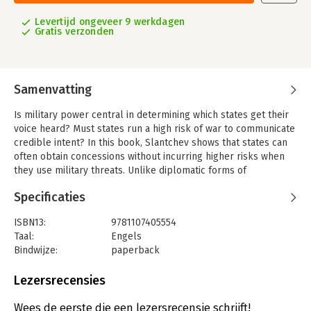
Levertijd ongeveer 9 werkdagen
Gratis verzonden
Samenvatting
Is military power central in determining which states get their
voice heard? Must states run a high risk of war to communicate
credible intent? In this book, Slantchev shows that states can
often obtain concessions without incurring higher risks when
they use military threats. Unlike diplomatic forms of
communication, physical military moves improve a state's
Specificaties
expected performance in war. If the opponent believes the
threat, it will be more likely to back down. Military moves are
ISBN13:
9781107405554
also inherently costly, so only resolved states are willing to
Taal:
Engels
pay these costs. Slantchev argues that powerful states can
Bindwijze:
paperback
secure better peaceful outcomes and lower the risk of war,
Aantal pagina's:
328
but the likelihood of war depends on the extent to which a
Uitgever:
Cambridge University Press
Lezersrecensies
state is prepared to use military threats to deter challenges to
Verschijningsdatum:
19-7-2012
peace and compel concessions without fighting. The price of
Wees de eerste die een lezersrecensie schrijft!
peace may therefore be large: states invest in military forces