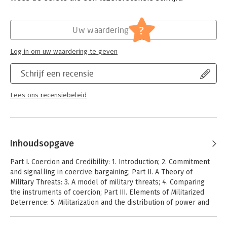
Hoofdrubriek:
Mens en maatschappij
that are both costly and unused.
?
Uw waardering
Log in om uw waardering te geven
Schrijf een recensie
Lees ons recensiebeleid
Inhoudsopgave
Part I. Coercion and Credibility: 1. Introduction; 2. Commitment
and signalling in coercive bargaining; Part II. A Theory of
Military Threats: 3. A model of military threats; 4. Comparing
the instruments of coercion; Part III. Elements of Militarized
Deterrence: 5. Militarization and the distribution of power and
interests; 6. The expansion of the Korean War, 1950; 7. The
price of peace and military threat effectiveness; Part IV.