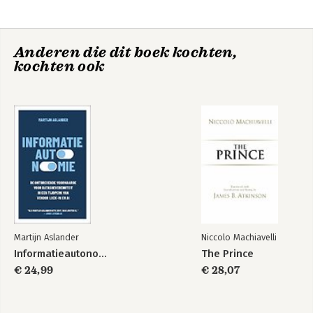
Conclusions: 8. Implications; Appendix A. Formalities for
Chapter 2; Appendix B. Formalities for Chapter 3; Appendix C.
Formalities for Chapter 4; Appendix D. Formalities for Chapter
Anderen die dit boek kochten,
5.
kochten ook
Martijn Aslander
Niccolo Machiavelli
Informatieautonomie
The Prince
€ 24,99
€ 28,07