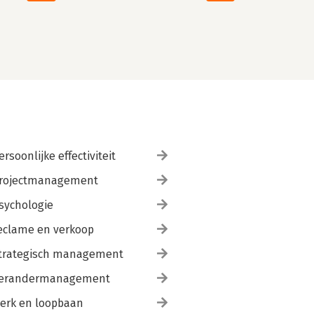
ersoonlijke effectiviteit
rojectmanagement
sychologie
eclame en verkoop
trategisch management
erandermanagement
erk en loopbaan