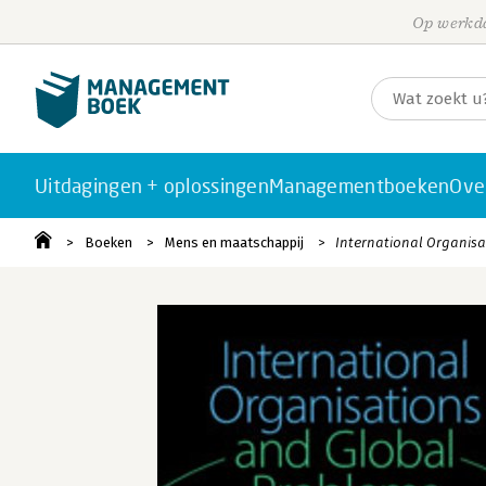
Op werkda
Uitdagingen + oplossingen
Managementboeken
Ove
Boeken
Mens en maatschappij
International Organis