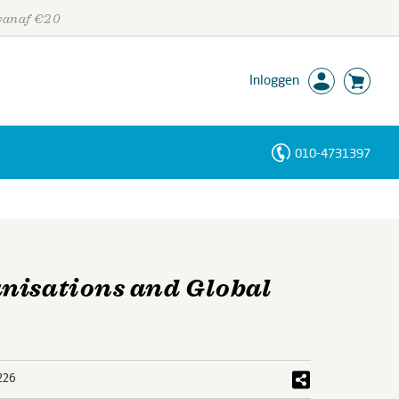
 vanaf €20
Inloggen
010-4731397
Personen
Trefwoorden
nisations and Global
226