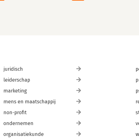
juridisch
p
leiderschap
p
marketing
p
mens en maatschappij
r
non-profit
s
ondernemen
v
organisatiekunde
w