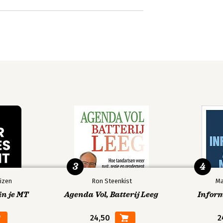
3
4
izen
Ron Steenkist
Ma
in je MT
Agenda Vol, Batterij Leeg
Infor
24,50
2