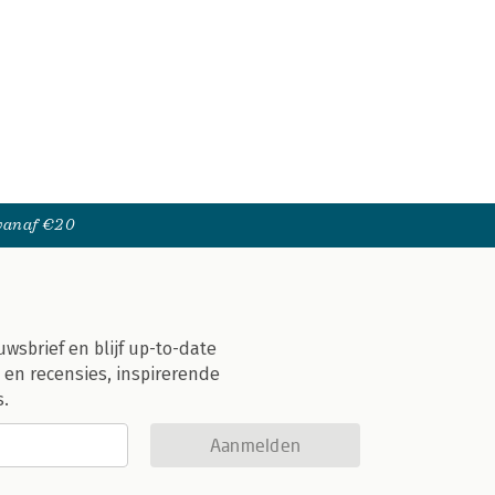
 vanaf €20
uwsbrief en blijf up-to-date
 en recensies, inspirerende
s.
Aanmelden