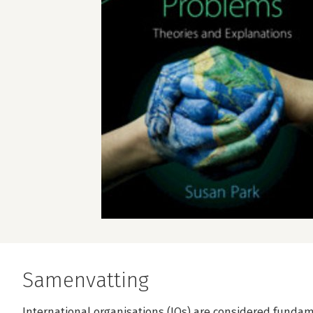
Samenvatting
International organisations (IOs) are considered funda