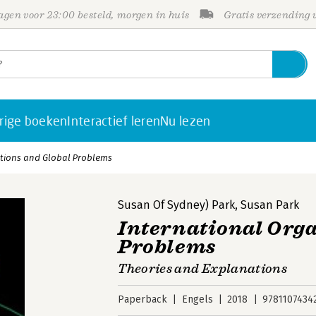
gen voor 23:00 besteld, morgen in huis
Gratis verzending
rige boeken
Interactief leren
Nu lezen
ations and Global Problems
Susan Of Sydney) Park
,
Susan Park
International Orga
Problems
Theories and Explanations
Paperback
Engels
2018
9781107434