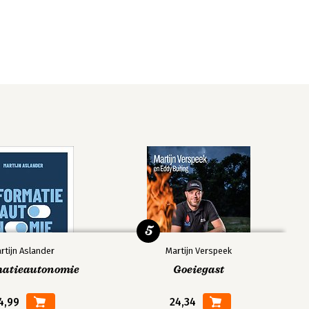
5
rtijn Aslander
Martijn Verspeek
matieautonomie
Goeiegast
4,99
24,34