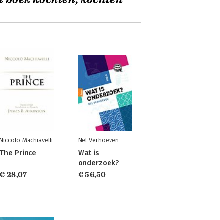
t boek kochten, kochten
Niccolo Machiavelli
Nel Verhoeven
The Prince
Wat is
onderzoek?
€ 28,07
€ 56,50