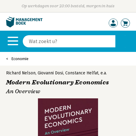
Op werkdagen voor 23:00 besteld, morgen in huis
Economie
Richard Nelson
,
Giovanni Dosi
,
Constance Helfat
,
e.a.
Modern Evolutionary Economics
An Overview