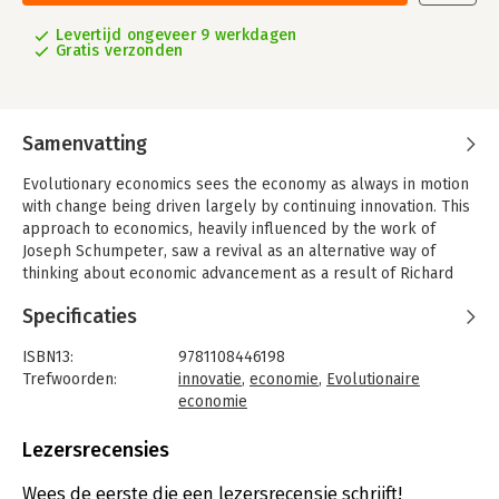
Levertijd ongeveer 9 werkdagen
Gratis verzonden
Samenvatting
Evolutionary economics sees the economy as always in motion
with change being driven largely by continuing innovation. This
approach to economics, heavily influenced by the work of
Joseph Schumpeter, saw a revival as an alternative way of
thinking about economic advancement as a result of Richard
Nelson and Sidney Winter's seminal book, An Evolutionary
Specificaties
Theory of Economic Change, first published in 1982.
In this long-awaited follow-up, Nelson is joined by leading
ISBN13:
9781108446198
figures in the field of evolutionary economics, reviewing in
Trefwoorden:
innovatie
,
economie
,
Evolutionaire
detail how this perspective has been manifest in various areas
economie
of economic inquiry where evolutionary economists have been
Taal:
Engels
active. Providing the perfect overview for interested
Bindwijze:
paperback
Lezersrecensies
economists and social scientists, readers will learn how in each
Aantal pagina's:
282
of the diverse fields featured, evolutionary economics has
Uitgever:
Cambridge University Press
Wees de eerste die een lezersrecensie schrijft!