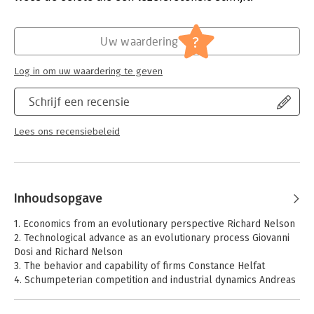
enabled an improved understanding of how and why economic
Druk:
1
progress occurs.
Verschijningsdatum:
3-5-2018
?
Uw waardering
Hoofdrubriek:
Economie
,
Ondernemen
Log in om uw waardering te geven
Schrijf een recensie
Lees ons recensiebeleid
Inhoudsopgave
1. Economics from an evolutionary perspective Richard Nelson
2. Technological advance as an evolutionary process Giovanni
Dosi and Richard Nelson
3. The behavior and capability of firms Constance Helfat
4. Schumpeterian competition and industrial dynamics Andreas
Pyka and Richard Nelson
5. Evolutionary perspectives on long run economic