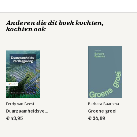
development Andreas Pyka, Pier Paolo Saviotti and Richard
Nelson
6. Economic catch-up by latecomers as an evolutionary
Anderen die dit boek kochten,
process Keun Lee and Franco Malerba
kochten ook
7. The evolution of evolutionary economics Kurt Dopfer and
Richard Nelson.
Ferdy van Beest
Barbara Baarsma
Duurzaamheidsverslaggeving
Groene groei
€ 43,95
€ 24,99