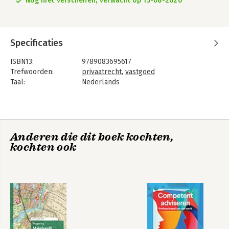
Nog niet verschenen, verwacht op 15-08-2026
Specificaties
ISBN13:
9789083695617
Trefwoorden:
privaatrecht
,
vastgoed
Taal:
Nederlands
Bindwijze:
paperback
Uitgever:
Academic Store
Verschijningsdatum:
15-8-2026
Hoofdrubriek:
Economie
,
Juridisch
Anderen die dit boek kochten,
Jongbloed:
Onroerend goed recht [vastgoed]
kochten ook
Serie:
Vastgoed Opleidingen