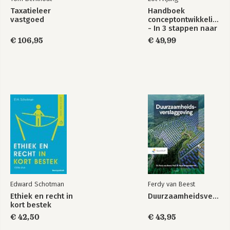
Taxatieleer
Handboek
vastgoed
conceptontwikkeling
- In 3 stappen naar
waardevolle
€ 106,95
€ 49,99
locaties
Edward Schotman
Ferdy van Beest
Ethiek en recht in
Duurzaamheidsverslaggeving
kort bestek
€ 42,50
€ 43,95