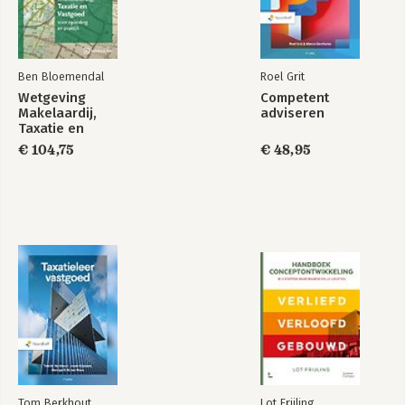
Ben Bloemendal
Roel Grit
Wetgeving
Competent
Makelaardij,
adviseren
Taxatie en
Vastgoed. Editie
€ 104,75
€ 48,95
2026-2027
Tom Berkhout
Lot Frijling