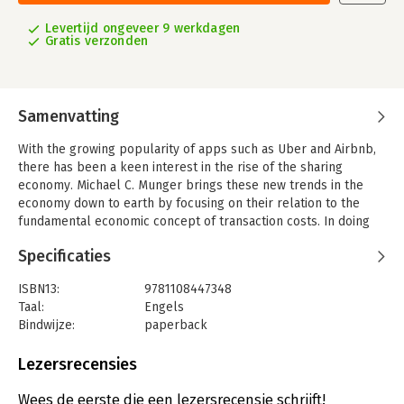
Levertijd ongeveer 9 werkdagen
Gratis verzonden
Samenvatting
With the growing popularity of apps such as Uber and Airbnb,
there has been a keen interest in the rise of the sharing
economy. Michael C. Munger brings these new trends in the
economy down to earth by focusing on their relation to the
fundamental economic concept of transaction costs. In doing
so Munger brings a fresh perspective on the 'sharing economy'
Specificaties
in clear and engaging writing that is accessible to both general
and specialist readers. He shows how, for the first time,
ISBN13:
9781108447348
entrepreneurs can sell reductions in transaction costs, rather
Taal:
Engels
than reductions in the costs of the products themselves. He
Bindwijze:
paperback
predicts that smartphones will be used to commodify excess
Uitgever:
Cambridge University Press
capacity, and reaches the controversial conclusion that a basic
Verschijningsdatum:
22-3-2018
Lezersrecensies
income will be required as a consequence of this new
'transaction costs revolution'.
Hoofdrubriek:
Economie
Wees de eerste die een lezersrecensie schrijft!