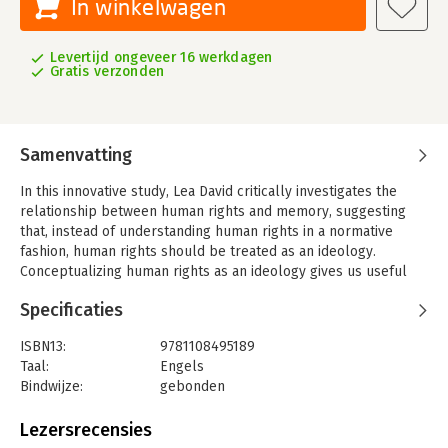
In winkelwagen
Levertijd ongeveer 16 werkdagen
Gratis verzonden
Samenvatting
In this innovative study, Lea David critically investigates the
relationship between human rights and memory, suggesting
that, instead of understanding human rights in a normative
fashion, human rights should be treated as an ideology.
Conceptualizing human rights as an ideology gives us useful
theoretical and methodological tools to recognize the real
Specificaties
impact human rights has on the ground. David traces the rise of
the global phenomenon that is the human rights
ISBN13:
9781108495189
memorialization agenda, termed 'Moral Remembrance', and
Taal:
Engels
explores what happens once this agenda becomes
Bindwijze:
gebonden
implemented. Based on evidence from the Western Balkans
Aantal pagina's:
300
and Israel/Palestine, she argues that the human rights
Uitgever:
Cambridge University Press
Lezersrecensies
memorialization agenda does not lead to a better appreciation
Verschijningsdatum:
16-7-2020