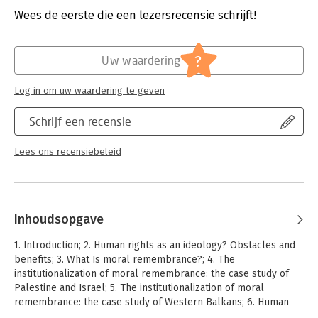
of human rights but, contrary to what would be expected, it
Wees de eerste die een lezersrecensie schrijft!
merely serves to strengthen national sentiments, divisions and
Hoofdrubriek:
Mens en maatschappij
animosities along ethnic lines, and leads to the new forms of
societal inequalities that are closely connected to different
?
forms of corruptions.
Uw waardering
Log in om uw waardering te geven
Schrijf een recensie
Lees ons recensiebeleid
Inhoudsopgave
1. Introduction; 2. Human rights as an ideology? Obstacles and
benefits; 3. What Is moral remembrance?; 4. The
institutionalization of moral remembrance: the case study of
Palestine and Israel; 5. The institutionalization of moral
remembrance: the case study of Western Balkans; 6. Human
rights, memory and micro-solidarity; 7. Mandating memory,