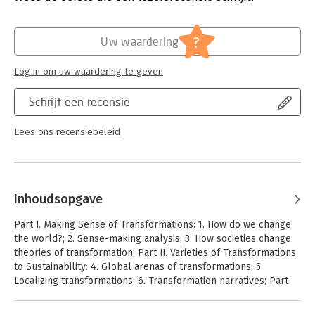
using data from the academic literature, international news
Hoofdrubriek:
Mens en maatschappij
media, lay people's focus groups across five continents, and
?
international politics. This is a valuable resource for academics
Uw waardering
and policymakers working in environmental governance and
sustainability. This is one of a series of publications associated
Log in om uw waardering te geven
with the Earth System Governance Project. For more
publications, see www.cambridge.org/earth-system-
Schrijf een recensie
governance.
Lees ons recensiebeleid
Inhoudsopgave
Part I. Making Sense of Transformations: 1. How do we change
the world?; 2. Sense-making analysis; 3. How societies change:
theories of transformation; Part II. Varieties of Transformations
to Sustainability: 4. Global arenas of transformations; 5.
Localizing transformations; 6. Transformation narratives; Part
III. Manoeuvring in a Multi-Transformational World: 7. Governing
transformations; 8. Our transforming world; References; Index.