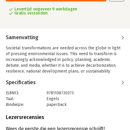
Levertijd ongeveer 9 werkdagen
Gratis verzonden
Samenvatting
Societal transformations are needed across the globe in light
of pressing environmental issues. This need to transform is
increasingly acknowledged in policy, planning, academic
debate, and media, whether it is to achieve decarbonization,
resilience, national development plans, or sustainability
objectives. This volume provides the first comprehensive
Specificaties
comparison of how sustainability transformations are
understood across societies. It contains historical analogies and
ISBN13:
9781108720373
concrete examples from around the world to show how
Taal:
Engels
societal transformations could achieve the Paris Agreement
Bindwijze:
paperback
and the United Nations Sustainable Development Goals
Aantal pagina's:
246
through governance, innovations, lifestyle changes, education
Uitgever:
Cambridge University Press
Lezersrecensies
and new narratives. It examines how societal actors in different
Druk:
1
geographical, political and cultural contexts understand the
Verschijningsdatum:
3-10-2019
Wees de eerste die een lezersrecensie schrijft!
agents and drivers of societal change towards sustainability,