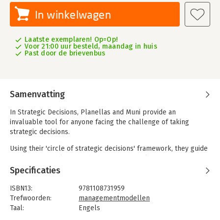
In winkelwagen
Laatste exemplaren! Op=Op!
Voor 21:00 uur besteld, maandag in huis
Past door de brievenbus
Samenvatting
In Strategic Decisions, Planellas and Muni provide an
invaluable tool for anyone facing the challenge of taking
strategic decisions.
Using their 'circle of strategic decisions' framework, they guide
readers smoothly through the decision-making process.
Following this, they present thirty of the most widely used
Specificaties
strategic models, including Porter's Five Forces, Ansoff's
Matrix, Blue Ocean Strategy, Open Innovation, and the 8-Step
ISBN13:
9781108731959
Change Model.
Trefwoorden:
managementmodellen
Taal:
Engels
For each model, they demonstrate the content, context, and
Bindwijze:
paperback