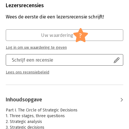
application, using clear and eye-catching graphics. This is a
Aantal pagina's:
202
Lezersrecensies
must-have book for all M.B.A. students and business managers.
Uitgever:
Cambridge University Press
Druk:
1
Wees de eerste die een lezersrecensie schrijft!
Verschijningsdatum:
19-9-2019
Hoofdrubriek:
Strategisch management
?
Uw waardering
Log in om uw waardering te geven
Schrijf een recensie
Lees ons recensiebeleid
Inhoudsopgave
Part I. The Circle of Strategic Decisions
1. Three stages, three questions
2. Strategic analysis
3. Strategic decisions