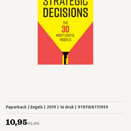
Paperback
Engels
2019
1e druk
9781108731959
10,95
31,66