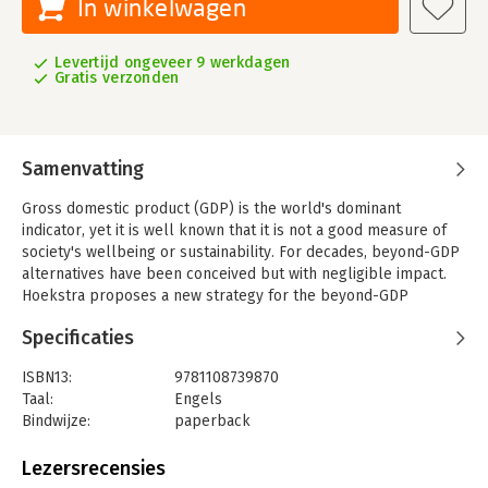
In winkelwagen
Levertijd ongeveer 9 werkdagen
Gratis verzonden
Samenvatting
Gross domestic product (GDP) is the world's dominant
indicator, yet it is well known that it is not a good measure of
society's wellbeing or sustainability. For decades, beyond-GDP
alternatives have been conceived but with negligible impact.
Hoekstra proposes a new strategy for the beyond-GDP
community which aims to replace the GDP paradigm by 2030.
Specificaties
ISBN13:
9781108739870
Taal:
Engels
Bindwijze:
paperback
Aantal pagina's:
362
Uitgever:
Cambridge University Press
Lezersrecensies
Verschijningsdatum:
30-4-2019