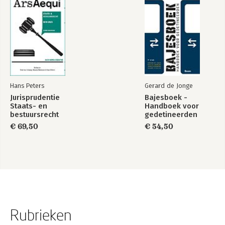
Hans Peters
Gerard de Jonge
Jurisprudentie
Bajesboek -
Staats- en
Handboek voor
bestuursrecht
gedetineerden
1849-2025
€ 69,50
€ 54,50
Rubrieken