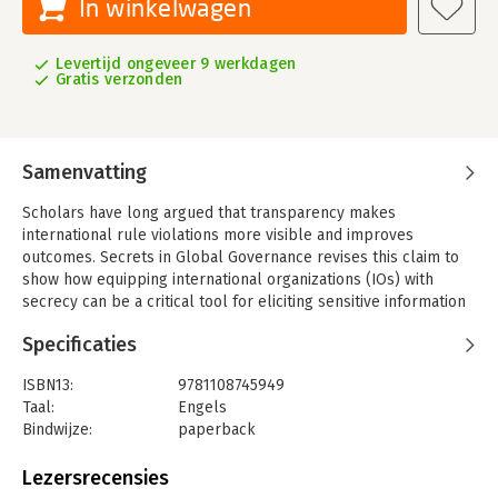
In winkelwagen
Levertijd ongeveer 9 werkdagen
Gratis verzonden
Samenvatting
Scholars have long argued that transparency makes
international rule violations more visible and improves
outcomes. Secrets in Global Governance revises this claim to
show how equipping international organizations (IOs) with
secrecy can be a critical tool for eliciting sensitive information
and increasing cooperation. States are often deterred from
Specificaties
disclosing information about violations of international rules by
concerns of revealing commercially sensitive economic
ISBN13:
9781108745949
information or the sources and methods used to collect
Taal:
Engels
intelligence. IOs equipped with effective confidentiality
Bindwijze:
paperback
systems can analyze and act on sensitive information while
Aantal pagina's:
362
preventing its wide release. Carnegie and Carson use statistical
Uitgever:
Cambridge University Press
Lezersrecensies
analyses of new data, elite interviews, and archival research to
Verschijningsdatum:
18-6-2020