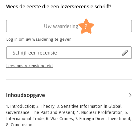
test this argument in domains across international relations,
Wees de eerste die een lezersrecensie schrijft!
including nuclear proliferation, international trade, justice for
Hoofdrubriek:
Juridisch
,
Mens en maatschappij
war crimes, and foreign direct investment. Secrets in Global
Jongbloed:
Internationaal recht - overige
Governance brings a groundbreaking new perspective to the
Serie:
Cambridge Studies in International
?
literature of international relations.
Uw waardering
Relations
Log in om uw waardering te geven
Schrijf een recensie
Lees ons recensiebeleid
Inhoudsopgave
1. Introduction; 2. Theory; 3. Sensitive Information in Global
Governance: The Past and Present; 4. Nuclear Proliferation; 5.
International Trade; 6. War Crimes; 7. Foreign Direct Investment;
8. Conclusion.