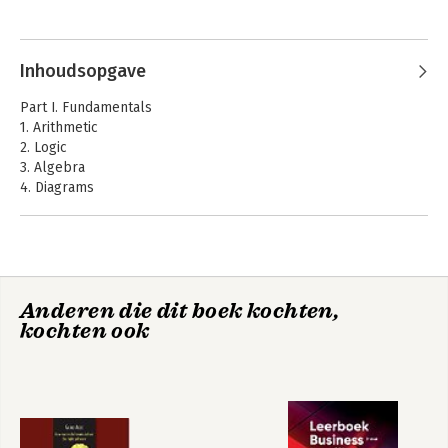
Inhoudsopgave
Part I. Fundamentals
1. Arithmetic
2. Logic
3. Algebra
4. Diagrams
Part II. Language
5. UML
6. OCL
7. Z
Anderen die dit boek kochten,
8. Logic
kochten ook
9. Java
Part III. Practice
10. Implementation
11. State transformation
12. Plain text
13. Natural language