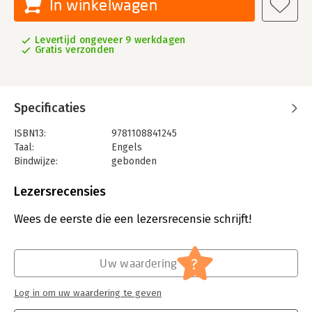
In winkelwagen
Levertijd ongeveer 9 werkdagen
Gratis verzonden
Specificaties
ISBN13:
9781108841245
Taal:
Engels
Bindwijze:
gebonden
Aantal pagina's:
300
Uitgever:
Cambridge University Press
Lezersrecensies
Verschijningsdatum:
1-10-2020
Wees de eerste die een lezersrecensie schrijft!
Hoofdrubriek:
Mens en maatschappij
?
Uw waardering
Log in om uw waardering te geven