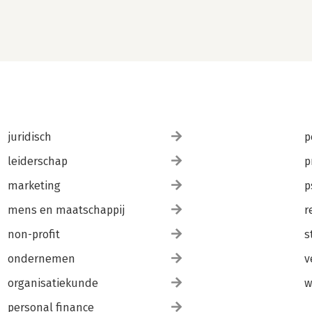
juridisch
p
leiderschap
p
marketing
p
mens en maatschappij
r
non-profit
s
ondernemen
v
organisatiekunde
w
personal finance