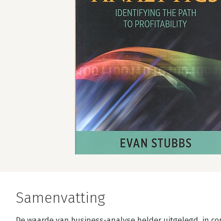
Samenvatting
De waarde van business-analyse helder uitgelegd, in co