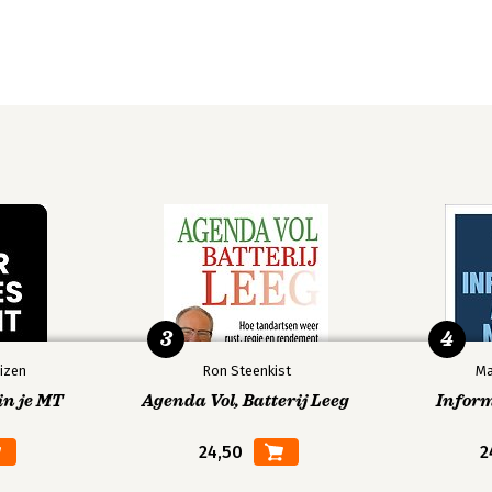
3
4
izen
Ron Steenkist
Ma
in je MT
Agenda Vol, Batterij Leeg
Infor
24,50
2