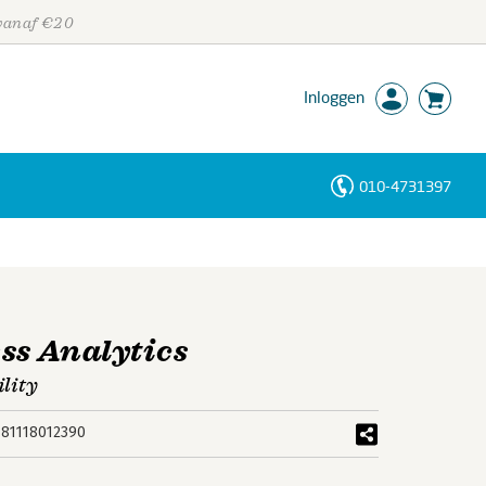
 vanaf €20
Inloggen
010-4731397
Personen
Trefwoorden
ss Analytics
ility
781118012390