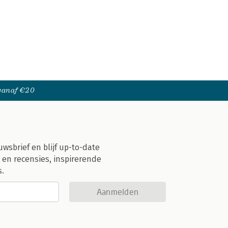
 vanaf €20
uwsbrief en blijf up-to-date
 en recensies, inspirerende
s.
Aanmelden