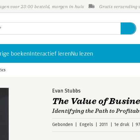
gen voor 23:00 besteld, morgen in huis
Gratis verzending
rige boeken
Interactief leren
Nu lezen
tics
Evan Stubbs
The Value of Busine
Identifying the Path to Profitab
Gebonden
Engels
2011
1e druk
9