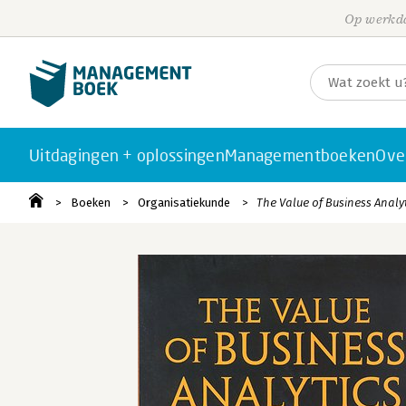
Op werkda
Uitdagingen + oplossingen
Managementboeken
Ove
Boeken
Organisatiekunde
The Value of Business Analy