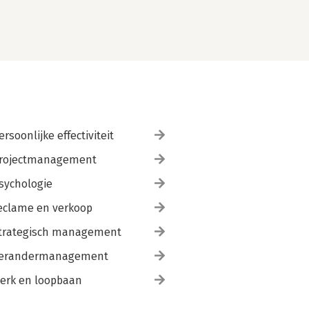
ersoonlijke effectiviteit
rojectmanagement
sychologie
eclame en verkoop
trategisch management
erandermanagement
erk en loopbaan