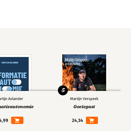
5
rtijn Aslander
Martijn Verspeek
matieautonomie
Goeiegast
4,99
24,34