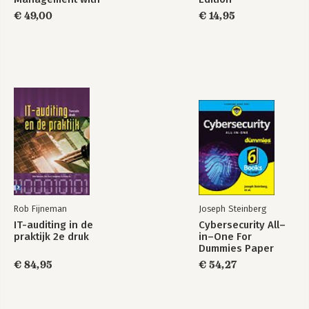
ITIL V3
€ 49,00
€ 14,95
Part 6: Ethical Hacking Aftermath.
16. Reporting Your Results.
17. Plugging Security Holes.
18. Managing Security Processes.
Part 7: The Part of Tens.
19. Ten Tips for Getting Upper Management Buy-In.
20. Ten Reasons Hacking Is the Only Effective Way to Test.
21. Ten Deadly Mistakes.
Appendix: Tools and Resources.
Index.
Rob Fijneman
Joseph Steinberg
IT-auditing in de
Cybersecurity All–
praktijk 2e druk
in–One For
Dummies Paper
€ 84,95
€ 54,27