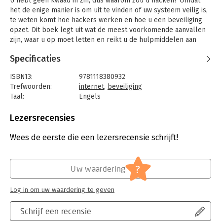
U hebt geen kwaad in zin, dus waarom zou u hacken? Omdat
het de enige manier is om uit te vinden of uw systeem veilig is,
te weten komt hoe hackers werken en hoe u een beveiliging
opzet. Dit boek legt uit wat de meest voorkomende aanvallen
zijn, waar u op moet letten en reikt u de hulpmiddelen aan
voor het beveiligen van gevoelige bedrijfsinformatie.
Specificaties
ISBN13:
9781118380932
Trefwoorden:
internet
,
beveiliging
Taal:
Engels
Bindwijze:
paperback
Aantal pagina's:
408
Lezersrecensies
Uitgever:
John Wiley & Sons
Druk:
4
Wees de eerste die een lezersrecensie schrijft!
Verschijningsdatum:
20-1-2013
Hoofdrubriek:
IT-management / ICT
?
Uw waardering
Serie:
Dummies (Engelstalig)
Log in om uw waardering te geven
Schrijf een recensie