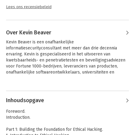
Lees ons recensiebeleid
Over Kevin Beaver
Kevin Beaver is een onafhankelijke 
informatiesecurityconsultant met meer dan drie decennia 
ervaring. Kevin is gespecialiseerd in het uitvoeren van 
kwetsbaarheids- en penetratietesten en beveiligingsadviezen 
voor Fortune 1000-bedrijven, leveranciers van producten, 
onafhankelijke softwareontwikkelaars, universiteiten en 
overheidsorganisaties. Hij verscheen op CNN als 
informatiebeveiligingsexpert en werd geciteerd in The Wall 
Andere boeken door Kevin Beaver
Street Journal.
Inhoudsopgave
Foreword.
Introduction.
Part 1: Building the Foundation for Ethical Hacking.