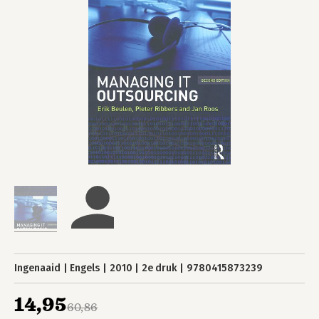
Ingenaaid
Engels
2010
2e druk
9780415873239
14,95
60,86