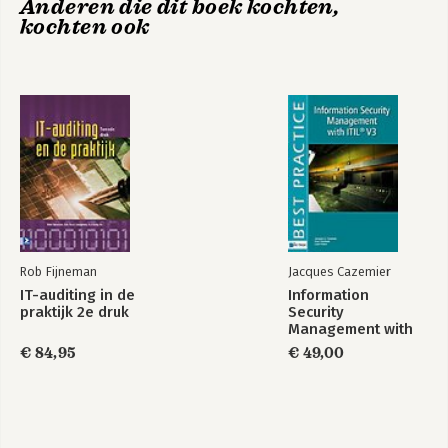
Anderen die dit boek kochten,
8. Governance of IT Outsourcing
kochten ook
9. Governance Factors - The Recipient
10. Governance Factors - The Provider
11. Governance Factors - The Relationship
12. Looking Forward
Routledge
Companion to
Appendix: overview of the investigated case studies
Managing Digital
Index
Outsourcing
Bekijk alle boeken
Rob Fijneman
Jacques Cazemier
IT-auditing in de
Information
praktijk 2e druk
Security
Management with
ITIL V3
€ 84,95
€ 49,00