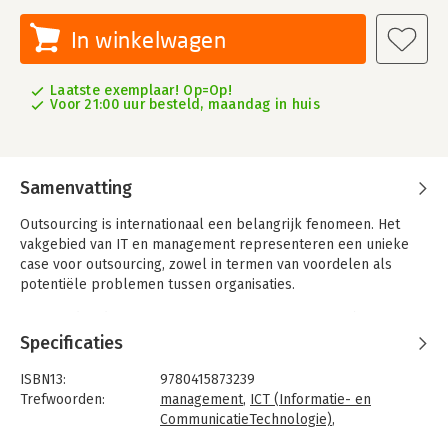
In winkelwagen
Laatste exemplaar! Op=Op!
Voor 21:00 uur besteld, maandag in huis
Samenvatting
Outsourcing is internationaal een belangrijk fenomeen. Het
vakgebied van IT en management representeren een unieke
case voor outsourcing, zowel in termen van voordelen als
potentiële problemen tussen organisaties.
De tweede editie van 'Managing IT Outsourcing' combineert
theorie, onderzoek en praktijk en bevat een diepgaand en
Specificaties
praktisch perspectief over deze belangrijke uitdaging binnen
het informatiemanagement.
ISBN13:
9780415873239
Trefwoorden:
management
,
ICT (Informatie- en
CommunicatieTechnologie)
,
organisatiekunde
,
offshoring
,
IT