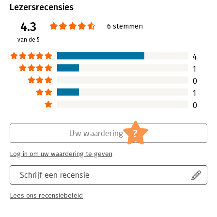
outsourcing
Lezersrecensies
Taal:
Engels
4.3
Bindwijze:
ingenaaid
6 stemmen
Aantal pagina's:
326
van de 5
Uitgever:
Routledge
Druk:
2
4
Verschijningsdatum:
13-12-2010
1
0
Hoofdrubriek:
Organisatiekunde
1
0
?
Uw waardering
Log in om uw waardering te geven
Schrijf een recensie
Lees ons recensiebeleid