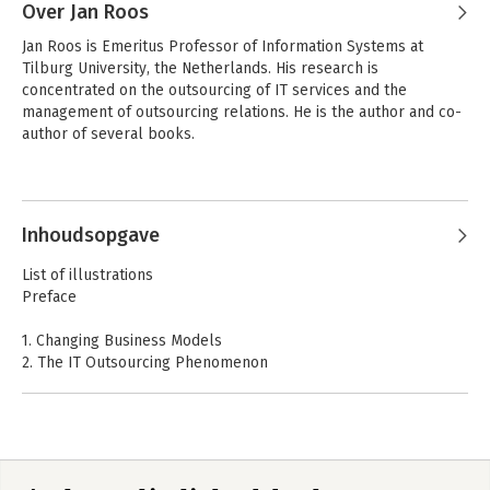
Transformation
Technology
Over Jan Roos
Outsourcing
Jan Roos is Emeritus Professor of Information Systems at 
Tilburg University, the Netherlands. His research is 
concentrated on the outsourcing of IT services and the 
management of outsourcing relations. He is the author and co-
author of several books.
Inhoudsopgave
Managing
Routledge
Information
Companion to
List of illustrations
Technology
Managing Digital
Preface
Outsourcing
Outsourcing
Routledge
Routledge
Companion to
Companion to
1. Changing Business Models
Managing Digital
Managing Digital
2. The IT Outsourcing Phenomenon
Outsourcing
Outsourcing
3. Contracts
4. Offshore Outsourcing
5. Business Process Outsourcing
6. Structuring Responsibilities
Bekijk alle boeken
7. Partnership Risk Management